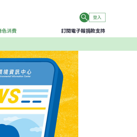
登入
綠色消費
訂閱電子報
捐款支持