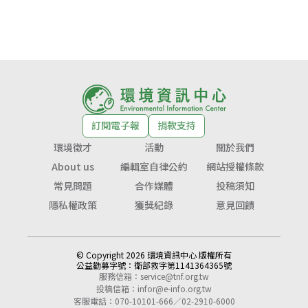
訂閱電子報
捐款支持
環境徵才
活動
關於我們
About us
編輯室自律公約
網站授權條款
常見問題
合作媒體
投稿須知
隱私權政策
獲獎紀錄
意見回饋
© Copyright 2026 環境資訊中心 版權所有
公益勸募字號：
衛部救字第1141364365號
服務信箱：
service@tnf.org.tw
投稿信箱：
infor@e-info.org.tw
客服電話：070-10101-666／02-2910-6000