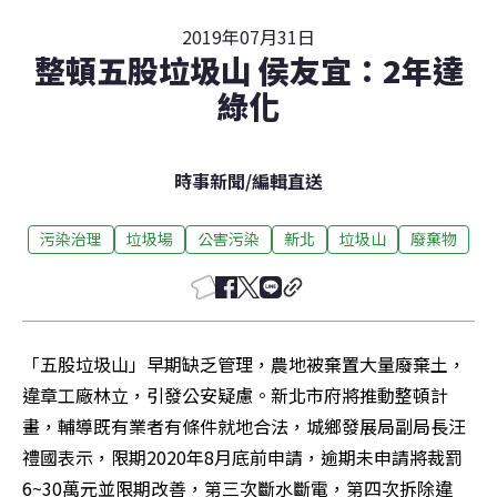
2019年07月31日
整頓五股垃圾山 侯友宜：2年達
綠化
時事新聞
/
編輯直送
污染治理
垃圾場
公害污染
新北
垃圾山
廢棄物
「五股垃圾山」早期缺乏管理，農地被棄置大量廢棄土，
違章工廠林立，引發公安疑慮。新北市府將推動整頓計
畫，輔導既有業者有條件就地合法，城鄉發展局副局長汪
禮國表示，限期2020年8月底前申請，逾期未申請將裁罰
6~30萬元並限期改善，第三次斷水斷電，第四次拆除違