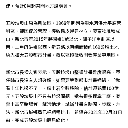
建，預計8月起召開地方說明會。
五股垃圾山原為農業區，1968年起列為淡水河洪水平原管
制區，卻因疏於管理，導致鐵皮違建林立，廢棄物堆積成
山，新北市府2015年將國道1號以北、洲子洋重劃區以
南、二重疏洪道以西、新五路以東總面積約169公頃土地
納入擴大五股都市計畫，擬以區段徵收開發產業專用區。
新北市長侯友宜表示，五股垃圾山整頓計畫難度很高，歷
任縣市長沒有人想碰觸，如果要等到都市計畫通過，「我
看十年也過不了」，廢土若全數移除，估計須花費100億
元。五股垃圾山不只有垃圾問題，還有很多違章工廠、廢
棄土甚至賭場等，藏污納垢，試辦計畫有時間、步驟、方
法，新北市城鄉局已把期程排出，希望在2021年12月31日
前，完成五股垃圾山簡易綠化。