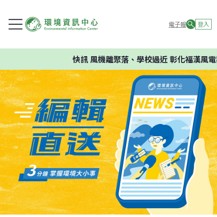
電子報
登入
快訊
風機離聚落、學校過近 彰化福漢風電