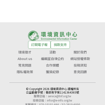
訂閱電子報
捐款支持
環境徵才
活動
關於我們
About us
編輯室自律公約
網站授權條款
常見問題
合作媒體
投稿須知
隱私權政策
獲獎紀錄
意見回饋
© Copyright 2026 環境資訊中心 版權所有
公益勸募字號：
衛部救字第1141364365號
服務信箱：
service@tnf.org.tw
投稿信箱：
infor@e-info.org.tw
客服電話：070-10101-666／02-2910-6000