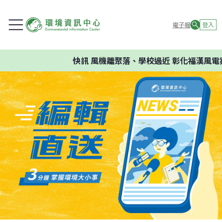
電子報
登入
快訊
風機離聚落、學校過近 彰化福漢風電