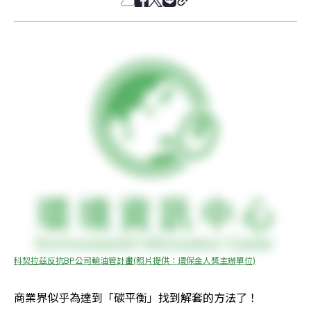
科契拉茲反抗BP公司輸油管計畫(照片提供：環保金人獎主辦單位)
商業界似乎為達到「碳平衡」找到解套的方法了！