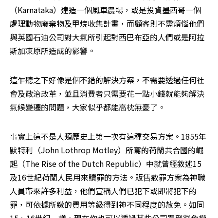
（Karnataka）建造一個風車農場，或是投資墨西哥一個
處理動物廢棄物及甲烷收集計畫，而顧客則不需煩惱他們
與英國石油公司對大氣所引起對西巴布亞的人們或是阿拉
斯加凍原所造成的影響。
這乍聽之下好像是個不錯的解決方案，不需要透過任何社
會及政治改革，並且消費者只需要花一點小錢就能夠解決
氣候變遷的問題，大家似乎都能高枕無憂了。
事實上這不是人類歷史上第一次有這種交易方案。1855年
默特利（John Lothrop Motley）所寫的荷蘭共合國的崛
起（The Rise of the Dutch Republic）中就曾經敘述15
及16世紀荷蘭人民用來贖罪的方法。販售赦罪方案為神職
人員帶來許多利益，他們宣稱人們已犯下或即將犯下的
罪，可依據所繳的費用等級得到神不同程度的赦免。如同