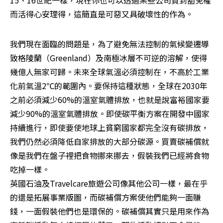
15、16世紀一樣，現在你也可以透過某些公司買到豁免權
而活得心安理得，這簡直是可惡又具破壞性的作為。
我們現在面臨的問題是，為了避免無法控制的氣候變遷導
致格陵蘭（Greenland）及南極冰層不可逆的溶解，使得
幾億人無家可歸。未來全球氣溫必須控制在，不高於工業
化前氣溫2℃的範圍內。要保持這種狀態，全球在2030年
之前必須減少60%的溫室氣體排放，也就是說富裕國家要
減少90%的溫室氣體排放。即使碳平衡方案在開發中國家
持續進行，即使要使地球上貧窮國家都完全沒有碳排放，
我們仍然必須降低自家排放的大部分碳源。買賣碳補償就
像是我們在盤子裡把食物挪來挪去，假裝我們已經將食物
吃掉一樣。 

英國石油及Travelcare旅遊公司像其他公司一樣，最在乎
的還是拓展事業版圖，而碳補償方案使他們能夠一面賺
錢，一面假裝他們也是環保的。碳補償其實只是用來作為