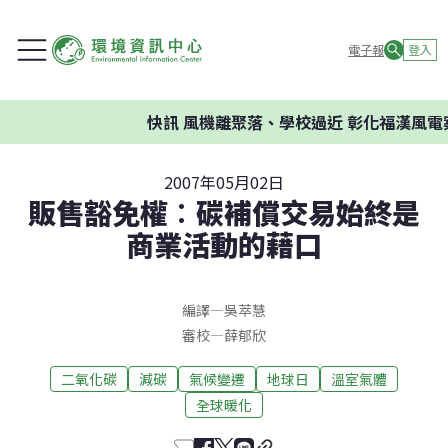
電子報
登入
快訊
風機離聚落、學校過近 彰化福漢風電案
2007年05月02日
販售豁免權︰碳補償交易始終是
商業活動的藉口
編譯
—
吳萃慧
審校
—
薛郁欣
二氧化碳
減碳
氣候變遷
地球日
溫室氣體
全球暖化