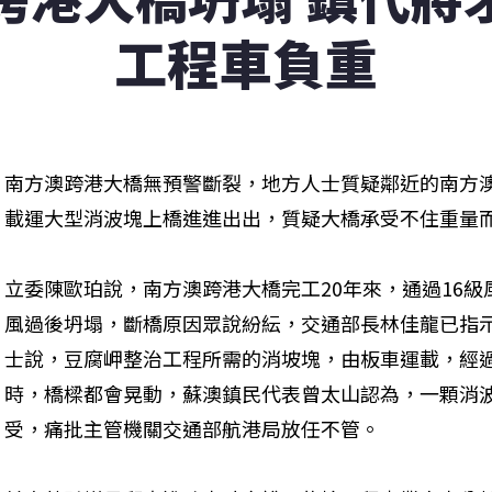
工程車負重
南方澳跨港大橋無預警斷裂，地方人士質疑鄰近的南方
載運大型消波塊上橋進進出出，質疑大橋承受不住重量
立委陳歐珀說，南方澳跨港大橋完工20年來，通過16級
風過後坍塌，斷橋原因眾說紛紜，交通部長林佳龍已指
士說，豆腐岬整治工程所需的消坡塊，由板車運載，經
時，橋樑都會晃動，蘇澳鎮民代表曾太山認為，一顆消
受，痛批主管機關交通部航港局放任不管。