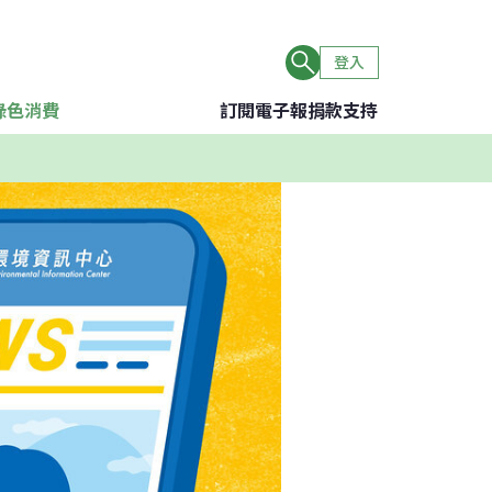
登入
綠色消費
訂閱電子報
捐款支持