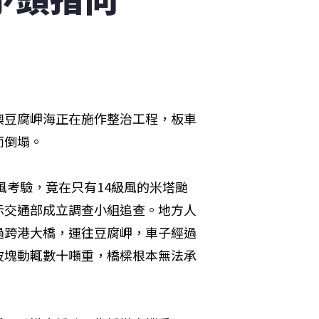
澳豆腐岬海正在施作整治工程，板車
而倒塌。
風考驗，竟在只有14級風的米塔颱
示交通部成立調查小組追查。地方人
過跨港大橋，運往豆腐岬，車子經過
波塊動輒數十噸重，橋樑根本無法承