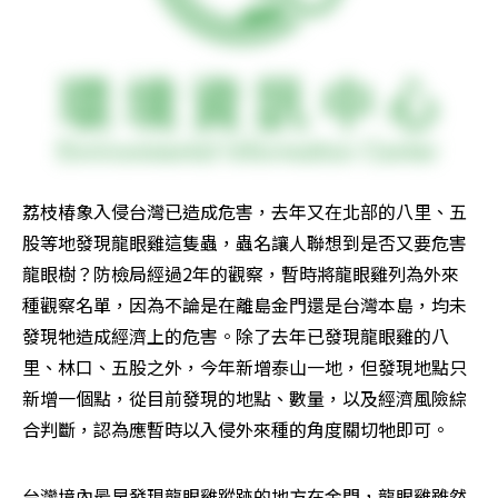
荔枝椿象入侵台灣已造成危害，去年又在北部的八里、五
股等地發現龍眼雞這隻蟲，蟲名讓人聯想到是否又要危害
龍眼樹？防檢局經過2年的觀察，暫時將龍眼雞列為外來
種觀察名單，因為不論是在離島金門還是台灣本島，均未
發現牠造成經濟上的危害。除了去年已發現龍眼雞的八
里、林口、五股之外，今年新增泰山一地，但發現地點只
新增一個點，從目前發現的地點、數量，以及經濟風險綜
合判斷，認為應暫時以入侵外來種的角度關切牠即可。
台灣境內最早發現龍眼雞蹤跡的地方在金門，龍眼雞雖然