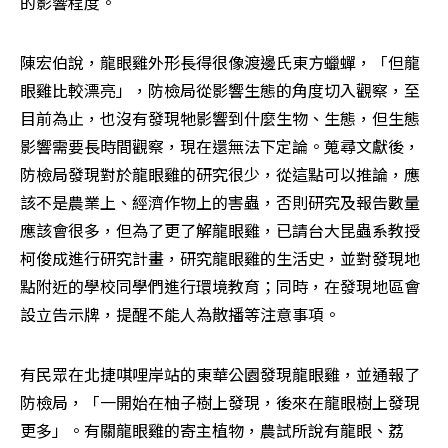
的影響程度。
陳宏伯說，龍眼雞外形長得很像渡邊氏東方蠟蟬，「但龍
眼雞比較漂亮」，防檢局從影響生態的角度切入觀察，至
目前為止，也沒有發現牠影響到什麼生物、生態，但生態
影響需要長時間觀察，現在還無法下定論。蒐尋文獻後，
防檢局發現對於龍眼雞的研究很少，從這點可以推論，應
該不是農業上、經濟作物上的害蟲，否則研究及報告數量
應該會很多，但為了更了解龍眼雞，已請台大昆蟲系教授
柯俊成進行研究計畫，研究龍眼雞的生活史，並對發現地
點附近的學校同學們進行環境教育；同時，在發現地區會
設立告示牌，提醒不能人為散播等注意事項。
有民眾在北捷唭哩岸站的東華公園發現龍眼雞，並通報了
防檢局，「一開始在柚子樹上發現，後來在龍眼樹上發現
更多」。有關龍眼雞的寄主植物，農試所說有龍眼、荔