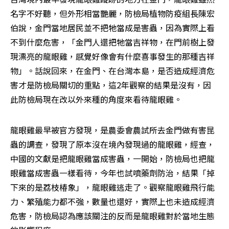
名字不好聽，但外形相當艷麗，防檢局植物防疫組長陳宏
伯說，金門當地居民並不把牠當成是害蟲，因為實際上看
不到什麼危害，「金門人還把牠當吉祥物，在門前樹上發
現漂亮的龍眼雞，感覺好像會有什麼喜事發生的那種吉祥
物」。話說回來，在金門、在台灣本島，是否造成經濟危
害才是防檢局關切的重點，這2年觀察的結果是沒有，因
此防檢局現在改以外來種的角度來看待龍眼雞。
龍眼雞最早被官方發現，是農委會農試所去金門做有害昆
蟲的調查，發現了原本沒在境內發現過的龍眼雞，經查，
中國的文獻是把龍眼雞當成害蟲，一開始，防檢局也把龍
眼雞當成害蟲一樣看待，今年也試噴藥劑防治，結果「掉
下來的是荔枝椿象」，龍眼雞逃走了。觀察龍眼雞飛行能
力、繁殖能力都不強，數量也還好，實際上也未造成經濟
危害，防檢局認為應該關注的反而是龍眼雞對於當地生態