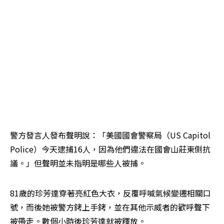
警方發言人發布聲明說：「美國國會警察局（US Capitol 
Police）今天逮捕16人，因為他們違法在國會山莊東側抗
議。」但聲明並未指明是哪些人被捕。
81歲的珍芳達穿著亮紅色大衣，反覆呼喊氣候變遷相關口
號，而後她被警方銬上手銬，並在其他示威者的歡呼聲下
被帶走。數個小時後珍芳達就被釋放。