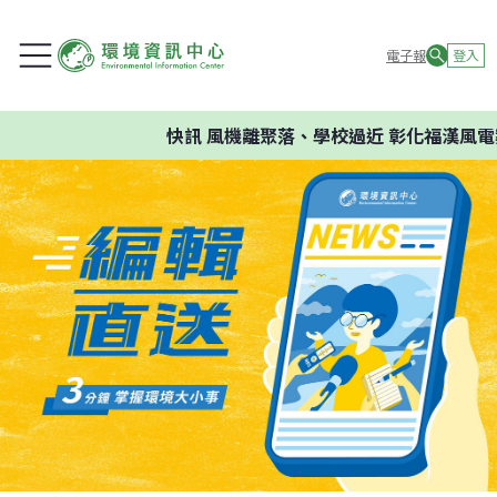
電子報
登入
快訊
風機離聚落、學校過近 彰化福漢風電案