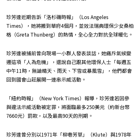
珍芳達近期告訴「洛杉磯時報」（Los Angeles 
Times），她將搬到華府4個月，並效法瑞典環保少女桑柏
格（Greta Thunberg）的熱情，全心全力對抗全球暖化。
珍芳達被捕前曾向現場一小群人發表談話，她痛斥氣候變
遷這項「人為危機」，還說自己跟其他環保人士「每週五
中午11時，無論晴天、雨天、下雪或暴風雪」，他們都會
回到國會山莊展開一連串示威活動。
「紐約時報」（New York Times）報導，珍芳達若因參
與違法示威活動被定罪，將面臨最多250美元（約新台幣
7660元）罰款，以及最高90天的刑期。
珍芳達曾分別以1971年「柳巷芳草」（Klute）與1978年