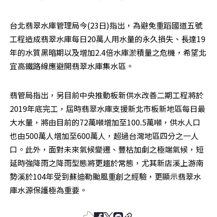
台北翡翠水庫管理局今(23日)指出，為避免重蹈國道五號
工程造成翡翠水庫每日20萬人用水量的永久損失、長達19
年的水質黑暗期以及增加2.4倍水庫淤積量之危機，希望北
宜高鐵路線應避開翡翠水庫集水區。
翡管局指出，另目前中央推動板新供水改善二期工程將於
2019年底完工，屆時翡翠水庫支援新北市板新地區每日最
大水量，將由目前的72萬噸增加至100.5萬噸，供水人口
也由500萬人增加至600萬人，超過台灣地區四分之一人
口。此外，面對未來氣候變遷、豐枯加劇之極端氣候，短
延時強降雨之降雨型態將更趨於常態，尤其新店溪上游南
勢溪於104年受到蘇迪勒颱風重創之經驗，更顯示翡翠水
庫水源保護極為重要。