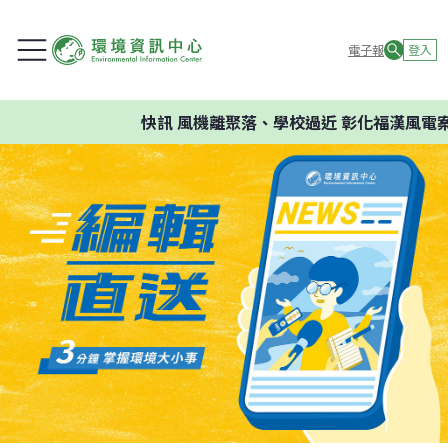
電子報
登入
快訊
風機離聚落、學校過近 彰化福漢風電案