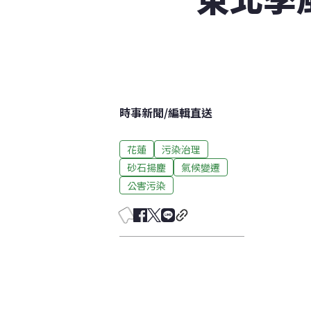
時事新聞
/
編輯直送
花蓮
污染治理
砂石揚塵
氣候變遷
公害污染