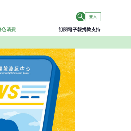
登入
綠色消費
訂閱電子報
捐款支持