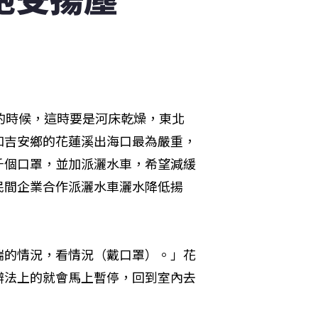
的時候，這時要是河床乾燥，東北
和吉安鄉的花蓮溪出海口最為嚴重，
千個口罩，並加派灑水車，希望減緩
民間企業合作派灑水車灑水降低揚
喘的情況，看情況（戴口罩）。」花
辦法上的就會馬上暫停，回到室內去