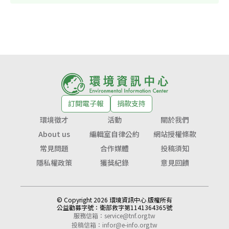
訂閱電子報
捐款支持
環境徵才
活動
關於我們
About us
編輯室自律公約
網站授權條款
常見問題
合作媒體
投稿須知
隱私權政策
獲獎紀錄
意見回饋
© Copyright 2026 環境資訊中心 版權所有
公益勸募字號：
衛部救字第1141364365號
服務信箱：
service@tnf.org.tw
投稿信箱：
infor@e-info.org.tw