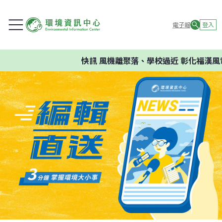
電子報
登入
快訊
風機離聚落、學校過近 彰化福漢風