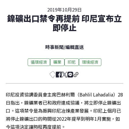
2019年10月29日
鎳礦出口禁令再提前 印尼宣布立
即停止
時事新聞
/
編輯直送
循環經濟
礦業
印尼
環境經濟
印尼投資協調委員會主席巴赫利爾（Bahlil Lahadalia）28
日指出，鎳礦業者已和政府達成協議，將立即停止鎳礦出
口。這項禁令是為振興印尼冶煉產業發展。印尼上個月已
將停止鎳礦出口的時間從2022年提早到明年1月實施，如
今這項決定讓時程再度提前。