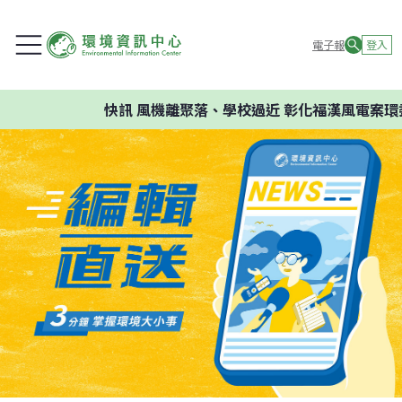
電子報
登入
快訊
風機離聚落、學校過近 彰化福漢風電案環