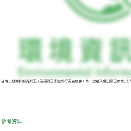
台南二期轉作的青割玉米及硬質玉米遭秋行軍蟲危害，第一波遭入侵田區已噴第1次
參考資料