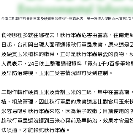
台南二期轉作的青割玉米及硬質玉米遭秋行軍蟲危害，第一波遭入侵田區已噴第1次
食物哪裡多就往哪裡去！秋行軍蟲危害由雲嘉，往南走到
日起，台南開出現大面積通報秋行軍蟲危害，原來這是因
及硬質玉米植株的嫩葉，正好是秋行軍蟲最愛的食物，秋
人員表示，24日晚上整理通報資料「竟有1千9百多筆地
及早防治時機，玉米田受害情況即可受到控制。
二期作轉作硬質玉米及青割玉米的田區，集中在雲嘉南
植、粗放管理，因此秋行軍蟲的危害速度比對食用玉米
米容易吸引秋行軍蟲來吃，因為葉子較嫩；目前使用的
趁秋行軍蟲還沒鑽到玉米心葉前及早防治，效果才會最
法噴透，才能殺死秋行軍蟲。