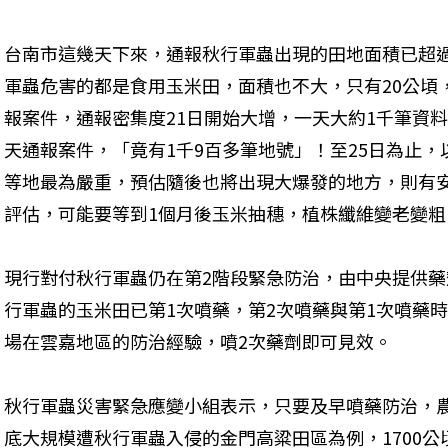
台南市這幾天下來，通報秋行軍蟲出現的田地面積已超過
軍蟲危害的都是食用玉米田，面積也不大，只有20公頃
報案件，通報密集度21日開始大增，一天大約1千筆資料
天通報案件，「竟有1千9百多筆地號」！至25日為止
等地最為嚴重，預估隨後也將出現大爆發的地方，則有
評估，可能要等到1個月後玉米抽穗，植株纖維變老變
現行對付秋行軍蟲仍在第2階段緊急防治，由中央提供
行軍蟲的玉米田已第1次噴藥，第2次噴藥與第1次噴藥時
場在雲嘉地區的防治經驗，噴2次藥劑即可見效。
秋行軍蟲災害緊急應變小組表示，只要及早噴藥防治，
底大規模遭秋行軍蟲入侵的金門高粱田區為例，1700