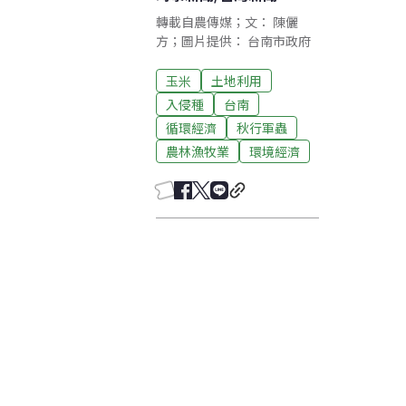
轉載自農傳媒；文： 陳儷
方；圖片提供： 台南市政府
玉米
土地利用
入侵種
台南
循環經濟
秋行軍蟲
農林漁牧業
環境經濟