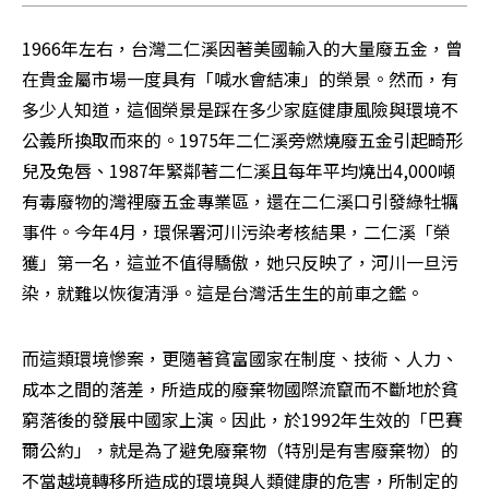
1966年左右，台灣二仁溪因著美國輸入的大量廢五金，曾
在貴金屬市場一度具有「喊水會結凍」的榮景。然而，有
多少人知道，這個榮景是踩在多少家庭健康風險與環境不
公義所換取而來的。1975年二仁溪旁燃燒廢五金引起畸形
兒及兔唇、1987年緊鄰著二仁溪且每年平均燒出4,000噸
有毒廢物的灣裡廢五金專業區，還在二仁溪口引發綠牡犡
事件。今年4月，環保署河川污染考核結果，二仁溪「榮
獲」第一名，這並不值得驕傲，她只反映了，河川一旦污
染，就難以恢復清淨。這是台灣活生生的前車之鑑。
而這類環境慘案，更隨著貧富國家在制度、技術、人力、
成本之間的落差，所造成的廢棄物國際流竄而不斷地於貧
窮落後的發展中國家上演。因此，於1992年生效的「巴賽
爾公約」，就是為了避免廢棄物（特別是有害廢棄物）的
不當越境轉移所造成的環境與人類健康的危害，所制定的