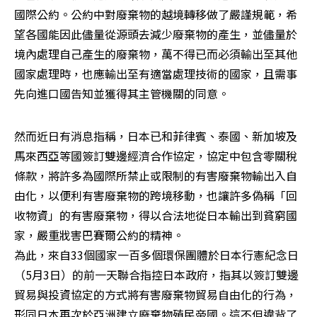
國際公約。公約中對廢棄物的越境轉移做了嚴謹規範，希
望各國能因此儘量從源頭去減少廢棄物的產生，並儘量於
境內處理自己產生的廢棄物，萬不得已而必須輸出至其他
國家處理時，也應輸出至有適當處理技術的國家，且需事
先向進口國告知並獲得其主管機關的同意。 
然而近日有消息指稱，日本已和菲律賓、泰國、新加坡及
馬來西亞等國簽訂雙邊經濟合作協定，協定中包含零關稅
條款，將許多為國際所禁止或限制的有害廢棄物輸出入自
由化，以便利有害廢棄物的跨境移動，也讓許多偽稱「回
收物資」的有害廢棄物，得以合法地從日本輸出到貧窮國
家，嚴重戕害巴賽爾公約的精神。 

為此，來自33個國家一百多個環保團體於日本行憲紀念日
（5月3日）的前一天聯合指控日本政府，指其以簽訂雙邊
貿易與投資協定的方式將有害廢棄物貿易自由化的行為，
形同日本再次於亞洲建立廢棄物殖民帝國。這不但違背了