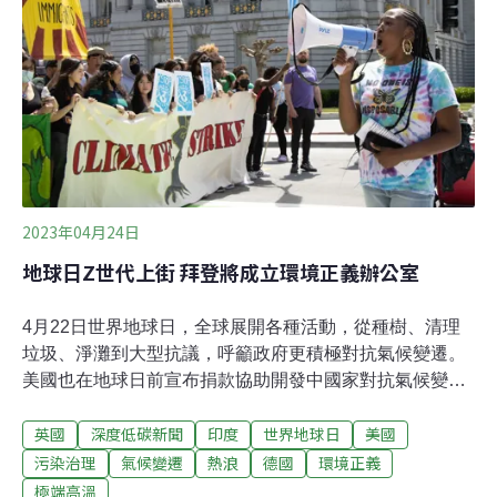
區段徵收的地主可「原地保留」持續農業生產。竹縣五箭
之一 楊文科重啟竹科三期規劃超過20位老農戴著斗笠、舉
牌呼喊「立即解編，還地於民」口號，昨（26日）民間團
體在營建署大門舉行「反對竹科三期徵收案還魂」記者
會。三重埔青年農民郭玉翎表示，當地有50公頃以上稻
作，及10公頃甘藷、蘿蔔、玉米等作物，更積
2023年04月24日
地球日Z世代上街 拜登將成立環境正義辦公室
4月22日世界地球日，全球展開各種活動，從種樹、清理
垃圾、淨灘到大型抗議，呼籲政府更積極對抗氣候變遷。
美國也在地球日前宣布捐款協助開發中國家對抗氣候變
遷，減少亞馬遜森林的流失，拜登並宣布兩年內成立「環
英國
深度低碳新聞
印度
世界地球日
美國
境正義」辦公室。時序剛進入春天，但各地已經傳來高溫
災情。科學家警告，全球仍然沒有走在控制升溫於1.5°C的
污染治理
氣候變遷
熱浪
德國
環境正義
軌道上，今年將出現更多極端天氣事件和破紀錄的高溫。
極端高溫