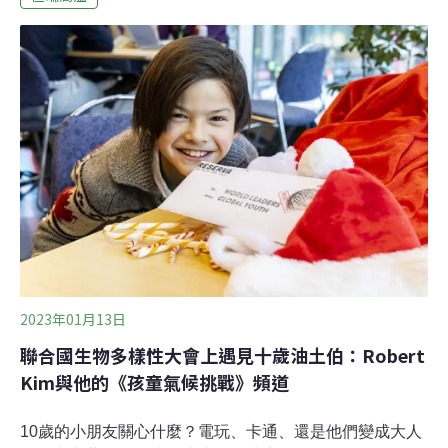
倫敦發起遊行 美國成立環境正義辦公室環保團體「反抗滅
絕」（Extinction Rebellion）在倫敦發起一連四天的抗議
行動「大行動」（The Big One），約有3萬人簽名、參加
集會和遊行。一反過去激進的封路、潑漆路線，這次用遊
行隊伍平和，有人打扮成雀鳥或企鵝，呼籲大眾關注環
境。美國總統拜登（Joe Biden）20日在主要經濟體論壇
（MEF）視訊會議上宣布，計劃在未來5年內向亞馬遜基
金捐款5億美元，協助發展中國家因應氣候變遷和減少
2023年01月13日
聯合國生物多樣性大會上遇見十歲油土伯：Robert
Kim與他的《孩童氣候挑戰》頻道
10歲的小朋友關心什麼？電玩、卡通、還是他們變成大人