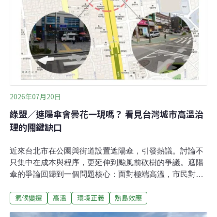
2026年07月20日
綠盟／遮陽傘會曇花一現嗎？ 看見台灣城市高溫治
理的關鍵缺口
近來台北市在公園與街道設置遮陽傘，引發熱議。討論不
只集中在成本與程序，更延伸到颱風前砍樹的爭議。遮陽
傘的爭論回歸到一個問題核心：面對極端高溫，市民對城
市綠蔭與遮陽的期待日益迫切，但台灣在對抗高溫的公共
氣候變遷
高溫
環境正義
熱島效應
政策上，仍缺乏清楚一致的標準與整體規劃。目前的政策
討論，往往流於零星工程，而非從都市空間、行人安全與