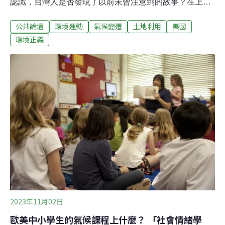
認識，台灣人是否發現了以前未曾注意到的故事？在上半
年前往美西的出差中，我在加州兩個與紅杉有關的故事中
公共論壇
環境運動
氣候變遷
土地利用
美國
看到了台灣的影子。第一個紅杉的故事很常聽，紅杉資本
（Sequoia Capital）創立於1972年，是矽谷最著名的創投
環境正義
公司，也是許多台灣電子業的客戶如蘋果電腦、谷歌的投
資人。另一個紅杉的故事，則是關於加州百年來科技、開
發與環保之間的辯證，更複雜也更曲折，也許更能引起現
在台灣社會的共鳴。紅杉故事序曲：高山社這個紅杉故事
是在柏克萊加州大學著名鐘樓對面的Bancroft圖書館看
到，到年底正在展出「環境之聲：灣區行動主義一世紀」
的口述歷史。展覽的起點是1906年4月18日早晨的舊金山
大地震，當時地震引發的火災造成了3000多人死亡，並摧
毀了80％的城市面積。在重建舊金山的過程中，大家希望
能多運用耐火
2023年11月02日
歐美中小學生的氣候課程上什麼？ 「社會情緒學