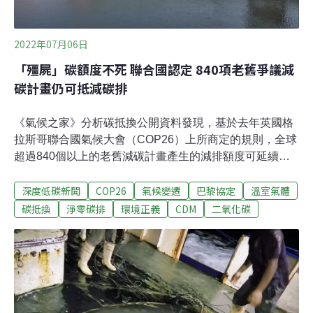
2022年07月06日
「殭屍」碳額度不死 聯合國認定 840項老舊爭議減
碳計畫仍可抵減碳排
《氣候之家》分析碳抵換公開資料發現，基於去年英國格
拉斯哥聯合國氣候大會（COP26）上所商定的規則，全球
超過840個以上的老舊減碳計畫產生的減排額度可延續使
用。據估計，這類老舊減碳額度高達3.2億噸，實質減碳效
深度低碳新聞
COP26
氣候變遷
巴黎協定
溫室氣體
益遭受質疑外，有的甚至涉及環境、人權爭議，被稱為
「垃圾」或「殭屍」額度。部分氣候脆弱國家和歐洲國家
碳抵換
淨零碳排
環境正義
CDM
二氧化碳
已拒用這些垃圾額度來達成國家的淨零目標，但它們並未
被全面禁用。這代表企業跟國家仍可購買這些碳額度，並
計入其氣候承諾中。老舊減碳額度爭議多 近1/10仍可延續
使用太平江大壩（Dapein dam）就是爭議計畫的一例。太
平江一級水力發電廠位於緬甸，產出的電力大多出口至中
國。水壩工程受到當地民眾反對，並與政府發生衝突，但