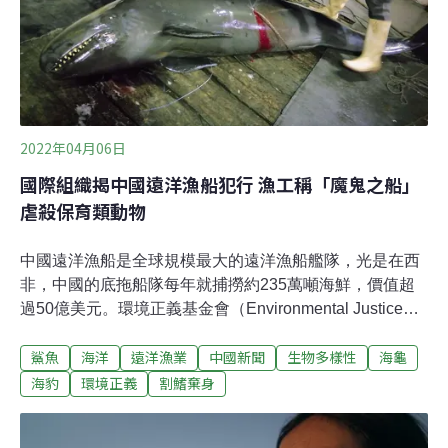
該計畫仍於2013年初在清潔發展機制（Clean
Development Mechanism，CDM）成功註冊。
2022年04月06日
國際組織揭中國遠洋漁船犯行 漁工稱「魔鬼之船」
虐殺保育類動物
中國遠洋漁船是全球規模最大的遠洋漁船艦隊，光是在西
非，中國的底拖船隊每年就捕撈約235萬噸海鮮，價值超
過50億美元。環境正義基金會（Environmental Justice
Foundation，EJF）最新報告即揭露中國遠洋漁船遊走於
鯊魚
海洋
遠洋漁業
中國新聞
生物多樣性
海龜
各大洋區，非法捕撈、剝削漁工人權，刻意捕殺保育類動
物的行為。「不管鯊魚是大是小，即使是還在肚子裡的小
海豹
環境正義
割鰭棄身
鯊魚，我們全部都會抓走⋯⋯你可以稱它為『魔鬼之
船』，因為它真的拿走所有東西。」報告訪問的一位漁工