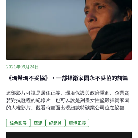
說道。EJF分析中國政府公佈的資料，並與非法漁船紀錄
以及漁工訪談證詞交叉比對發現，中國政府的有害漁業補
貼政策，讓產能嚴重過剩的船隊還能持續剝削發展中國家
的海洋資源，不只破壞生態環境，也危及當地人民的生計
與糧食安全。EJF今天（6日）透過新聞稿表示，這是至今
最全面的資料分析報告，也顯示中國遠洋船隊活躍於各處
海洋，影響每一個國家。
2021年09月24日
《瑪希瑪不妥協》，一部捍衛家園永不妥協的詩篇
這部影片可說是居住正義、環境保護與政府重商、企業貪
婪對抗歷程的紀錄片，也可以說是刻畫女性堅毅捍衛家園
的人權影片。觀看時畫面出現紐蒙特礦業公司位在祕魯北
部高地卡哈馬卡（Cajamarca）地區一座露天鑿炸開採的
綠色影展
亞泥
紀錄片
環境正義
金礦礦場（Minera Yanacocha），第一時間即聯想到亞泥
位在花蓮的新城山礦場，相對於周邊太魯閣國家公園的層
巒聳翠，齊柏林先生空拍所呈現一大片光禿灰敗色澤的礦