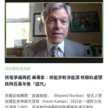
坑畫面，但相較於紐蒙特礦業公司的Minera Yanacocha礦
坑，亞泥新城山的礦場根本是小巫見大巫。Minera
Yanacocha礦場被評為是世界第四大金礦，單只2014年一
年就生產了97萬盎司黃金，由此推想，每年需要炸鬆多少
面積、挖深多少礦區土地，才能產出如此高量的黃金？而
且紐蒙特礦業公司能在2019年1月15日併購加拿大黃金公
司後，改名為紐蒙特黃金公司，一躍成為全球最大黃金生
產商，也是標準普爾500指數中唯一的金
2021年05月25日
核電爭議再起 美專家：核能非乾淨能源 核廢料處理
耗時百萬年像「詛咒」
美國反核團體「超越核能」（Beyond Nuclear）發言人暨
核廢監督專家坎普斯（Kevin Kamps）18日在一場對台視
訊演講上指出，高放射性核廢料的影響會長達百萬年，核