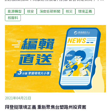
廢料將成為全人類難以擺脫的詛咒。此外，他提到近年極
能源轉型
核安
深度低碳新聞
核災
環境正義
端氣候加劇，將使核災風險進一步提高，從美國的各種案
例都可以看出，核電廠無法應對極端氣候所帶來的威脅。
核廢料
今年8月台灣將迎來重啟核四公投，擁核方主張核能便
宜、乾淨，啟用核四可補足台灣電力缺口。反對方也持續
提出反駁，綠色公民行動聯盟18日即邀請坎普斯針對台灣
民眾舉辦線上演講，以「如何抵抗核工業的環境不正
義？」為題，分享核電廠帶來的環境與社會隱憂。核工業
中隱藏的種族主義 黑人、原住民、移民被迫吞下惡果
2021年04月21日
拜登挺環境正義 重新聚焦台塑路州投資案