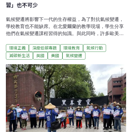
習」也不可少
氣候變遷將影響下一代的生存權益，為了對抗氣候變遷，
學校教育也不能缺席。在北愛爾蘭的教學現場，學生分享
他們在氣候變遷課程習得的知識。與此同時，許多歐美國
家亦陸續將氣候變遷納入正規教育課程中。儘管未踏出教
環境正義
深度低碳專題
環境教育
氣候行動
室，北愛爾蘭安特里姆郡（County Antrim）聖孔姆中學
（St Colm's High School）氣候變遷課堂的第一批修課學
減碳新生活
英國
美國
氣候變遷
生，就像是親身做了一趟環遊世界旅程。2022年，北愛爾
蘭首度將氣候變遷納入中學教育，這門課的教學活動包含
檢視自身的碳足跡、發覺氣候變遷如何改變生活方式等，
鼓舞學生採取實際行動。選修這堂課的史帝文（Steven）
表示：「我學到了世界各地不同的情況，尤其是在蘇丹，
因撒哈拉沙漠的風沙侵襲而摧毀了農田，迫使居民搬離家
園到城市。」史帝文希望之後能投入他夢想中的工作，
「我想進入運輸業，像是卡車運輸，這個行業一定會受到
氣候變遷的影響，運作方式也會被迫改變。」他說。