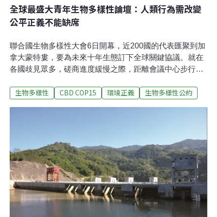
全球最盛大青年生物多樣性論壇：人類行為需改變
公平正義不能缺席
聯合國生物多樣性大會6日開幕，近200國的代表匯聚到加
拿大蒙特婁，要為未來十年生態訂下全球關鍵協議。就在
各國歧見眾多，磋商進度緩慢之際，距離會議中心步行不
到15分鐘的蒙特婁舊港，也匯集了300位來自世界各地的
生物多樣性
CBD COP15
環境正義
生物多樣性公約
青年，他們之中，最小的僅10歲。他們不僅要驅動協議前
進，更想用行動來扭轉生物多樣性加速流失的命運。恢復
自然不能等 50國青年力力促聯合國具體行動聯合國第15屆
生物多樣性大會（COP15）正在蒙特婁舉辦，會議的重大
使命就是訂定《2020年後全球生物多樣性綱要》（Post
2020 Global Biodiversity Framework），為未來十年如何
展開行動訂下具體目標與準則。全球青年生物多樣性網絡
（Global Youth Biodiversity Network，GYBN）5～6日舉
辦全球最大的生物多樣性青年論壇。創辦人舒瓦赭
（Christian Schwarzer）上台疾呼，