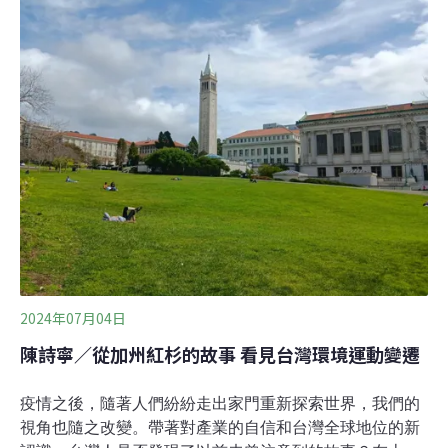
後續維護來做通盤考量。各縣市若要進一步推動遮陽與降
溫措施，除了談設施外觀、造價成本，更應公布客觀的選
址與管理依據，使大眾可以檢視政策成效，也讓遮陽傘規
劃回歸到宏觀的城市高溫調適治理。事實上，台灣部分遮
陽傘便是從韓國引進，過去也有地方民意代表赴韓考察，
顯示此類措施是有國際城市治理脈絡可循。韓國早已將路
口遮蔭納入都市規劃，從選址、安全到維護都有明確規
章。台灣若想借鏡韓國經驗，將遮陽傘制度化管理，可從
修訂《市區道路條例》及《市區道路及附屬工程設計標
準》著手，增訂相關的設置規範。抗暑不能只靠零星試
辦，唯
2024年07月04日
陳詩寧／從加州紅杉的故事 看見台灣環境運動變遷
疫情之後，隨著人們紛紛走出家門重新探索世界，我們的
視角也隨之改變。帶著對產業的自信和台灣全球地位的新