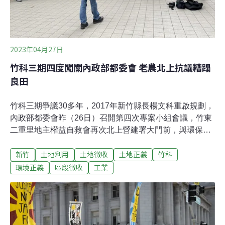
2023年04月27日
竹科三期四度闖關內政部都委會 老農北上抗議糟蹋
良田
竹科三期爭議30多年，2017年新竹縣長楊文科重啟規劃，
內政部都委會昨（26日）召開第四次專案小組會議，竹東
二重里地主權益自救會再次北上營建署大門前，與環保團
體環境權保障基金會召開記者會。記者會現場高喊「立即
新竹
土地利用
土地徵收
土地正義
竹科
解編，還地於民」，批評縣府為圖利特定對象，糟蹋良
田、摧毀客家文化。立委邱顯智到場聲援指出，半導體產
環境正義
區段徵收
工業
業為污染性工廠，不可能在頭前溪水質水量保護區內設
置，呼籲楊文科撤回原案。除了場外記者會，同時有多名
支持徵收的地主出席會議，主張經濟發展，指出地方限建
多年已「宛如第三世界」。新竹縣政府則強調，不想參與