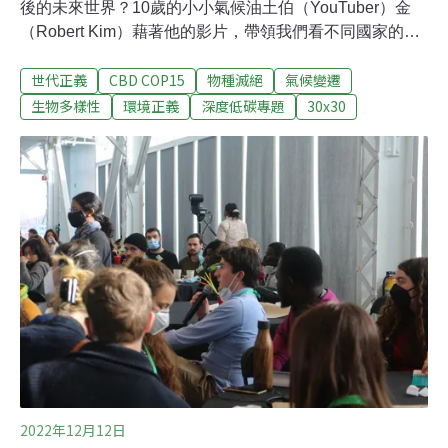
後的未來世界？10歲的小小氣候油土伯（YouTuber）金
（Robert Kim）藉著他的影片，帶領我們看不同國家的年
輕人，甚至是年紀比他更小的小孩，所關注的氣候變遷、
世代正義
CBD COP15
物種滅絕
氣候變遷
生態跟環境問題。環境資訊中心記者在2022年的《生物多
樣性公約》大會二度遇見金，特別邀他替台灣讀者現身說
生物多樣性
環境正義
深度低碳專題
30x30
法，一窺這個年紀的小朋友為什麼如此關注生態危機。
《環境資訊中心》 問（以下簡稱問）：很高興在《生物多
樣性公約》大會遇見你，你為什麼想來參加這個大會？金
答（以下簡稱答）：為了不製造碳排放，從2021年開始，
我立定了之後都不搭飛機的目標。我也希望能夠參加氣候
大會，但去年大會地點在埃及，實在太遠了。生物多樣性
大會地點在蒙特婁，不用搭飛機。所以，我跟媽媽一路從
多倫多開了將近八個小時的車過來。
2022年12月12日