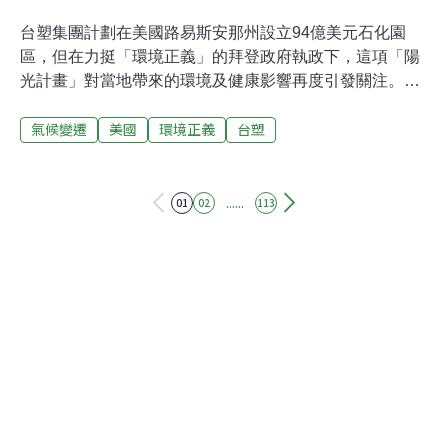
台塑集團計劃在美國路易斯安那州設立94億美元石化園
區，但在力挺「環境正義」的拜登政府執政下，這項「陽
光計畫」對當地帶來的環境及健康影響再度引發關注。
「華盛頓郵報」報導，本月8日紐奧良市議會已先行表
氣候變遷
美國
環境正義
台塑
決，並在這項象徵性舉動中，以一面倒票數宣布反對台塑
在聖詹姆斯郡（St. James Parish）設廠。根據路州環保法
規，台塑的石化園區每年可以排放超過800噸的有毒化學
物，近6500噸已知會引發呼吸疾病的汙染物，以及超過
......
01
02
113
1360萬噸的溫室氣體。對此，聖詹姆斯郡議會的古柏
（Clyde Cooper）說：「這座廠房不是打造我們的社區，
而是摧毀社區，我們必須阻止。」台塑2018年4月宣布將
在路州聖詹姆斯郡興建一座占地970公頃的石化園區，
2020年1月取得環評許可。台塑預料將開設約8000個與營
建相關的臨時職缺，並聘用1200名正職人員。台塑反駁有
關健康疑慮的指控，說「沒有科學證據」顯示當地罹癌率
過高