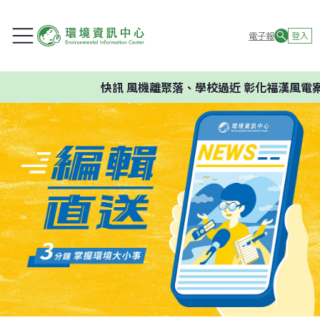
電子報
登入
快訊
風機離聚落、學校過近 彰化福漢風電案