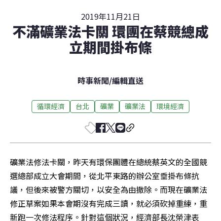
2019年11月21日
不滿礦業法卡關 環團在蔡競總成
立期間掛布條
時事新聞
/
編輯直送
循環經濟
台北
礦業
礦業法
環境經濟
礦業法修法卡關，昨天有環保團體在總統蔡英文的全國競
選總部成立大會期間，從北平東路的辦公室垂掛布條抗
議，但後來被警方關切，以安全為由撤除。而現在礦業法
修正草案如果本會期沒有完成三讀，就必須砍掉重練，重
新跑一次修法程序。針對這個狀況，經濟部長沈榮津表