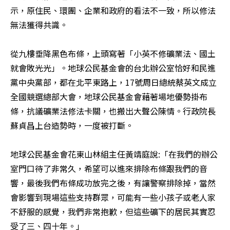
示，原住民、環團、企業和政府的看法不一致，所以修法
無法獲得共識。

從九樓垂降黑色布條，上頭寫著「小英不修礦業法、國土
就會敗光光」。地球公民基金會的台北辦公室恰好和民進
黨中央黨部，都在北平東路上，17號周日總統蔡英文成立
全國競選總部大會，地球公民基金會藉著場地優勢掛布
條，抗議礦業法修法卡關，也搬出大聲公陳情。行政院長
蘇貞昌上台造勢時，一度被打斷。

地球公民基金會花東山林組主任黃靖庭說:「在我們的辦公
室門口待了非常久，希望可以進來排除布條跟我們的音
響，最後我們布條成功放完之後，有讓警察排除掉，當然
會影響到現場這些支持群眾，可能有一些小孩子或老人家
不舒服的感覺，我們非常抱歉，但這些礦下的居民其實忍
受了三、四十年。」
