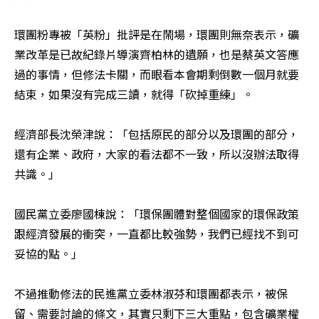
環團粉專被「英粉」批評是在鬧場，環團則無奈表示，礦
業改革是已故紀錄片導演齊柏林的遺願，也是蔡英文答應
過的事情，但修法卡關，而眼看本會期剩倒數一個月就要
結束，如果沒有完成三讀，就得「砍掉重練」。

經濟部長沈榮津說：「包括原民的部分以及環團的部分，
還有企業、政府，大家的看法都不一致，所以沒辦法取得
共識。」

國民黨立委廖國棟說：「環保團體對整個國家的環保政策
跟經濟發展的衝突，一直都比較強勢，我們已經找不到可
妥協的點。」

不過推動修法的民進黨立委林淑芬和環團都表示，被保
留、需要討論的條文，其實只剩下三大重點，包含礦業權