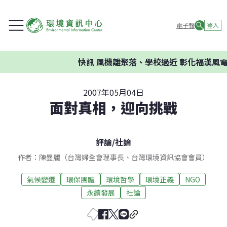
電子報
登入
快訊
風機離聚落、學校過近 彰化福漢風電
2007年05月04日
面對真相，迎向挑戰
評論
/
社論
作者：陳曼麗（台灣婦全會理事長、台灣環境資訊協會會員）
氣候變遷
環保團體
環境哲學
環境正義
NGO
永續發展
社論