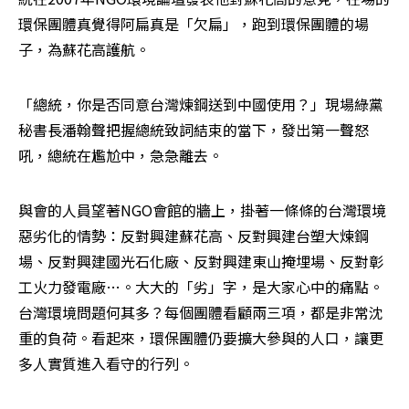
環保團體真覺得阿扁真是「欠扁」，跑到環保團體的場
子，為蘇花高護航。
「總統，你是否同意台灣煉鋼送到中國使用？」現場綠黨
秘書長潘翰聲把握總統致詞結束的當下，發出第一聲怒
吼，總統在尷尬中，急急離去。
與會的人員望著NGO會館的牆上，掛著一條條的台灣環境
惡劣化的情勢：反對興建蘇花高、反對興建台塑大煉鋼
場、反對興建國光石化廠、反對興建東山掩埋場、反對彰
工火力發電廠…。大大的「劣」字，是大家心中的痛點。
台灣環境問題何其多？每個團體看顧兩三項，都是非常沈
重的負荷。看起來，環保團體仍要擴大參與的人口，讓更
多人實質進入看守的行列。