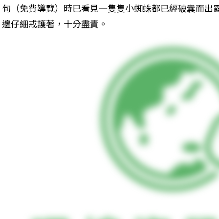
旬（免費導覽）時已看見一隻隻小蜘蛛都已經破囊而出
邊仔細戒護著，十分盡責。