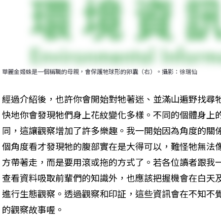
華麗金姬蛛是一個稱職的母親，會保護牠球形的卵囊（右）。攝影：徐瑞仙
經過介紹後，也許你會開始對牠著迷、並滿山遍野找尋
快地你會發現牠們身上花紋變化多樣。不同的個體身上
同，這讓觀察增加了許多樂趣。我一開始因為角度的關
個角度看才發現牠的腹部實在是大得可以，難怪牠無法
方帶著走，而是要用滾或拖的方式了。若各位讀者跟我
查看資料吸取前輩們的知識外，也應該把握機會在白天
進行生態觀察。透過觀察和印証，這些資訊會在不知不
的觀察故事喔。