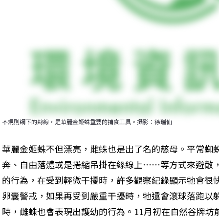
不規則網下的絲線，是華麗金姬蛛重要的捕食工具。攝影：徐瑞仙
華麗金姬蛛不但漂亮，雌蛛也是出了名的慈母。平常蜘
奔、自由落體或是捲縮吊掛在絲線上⋯⋯等方式來避敵
的行為，在受到輕微干擾時，許多觀察紀錄顯示牠會很
卵囊警戒，如果再受到嚴重干擾時，牠還會滾球落跑以
時，雌蛛也會表現出護幼的行為。11月初在自然谷牌坊