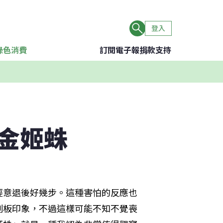
登入
綠色消費
訂閱電子報
捐款支持
金姬蛛
經意退後好幾步。這種害怕的反應也
刻板印象，不過這樣可能不知不覺喪