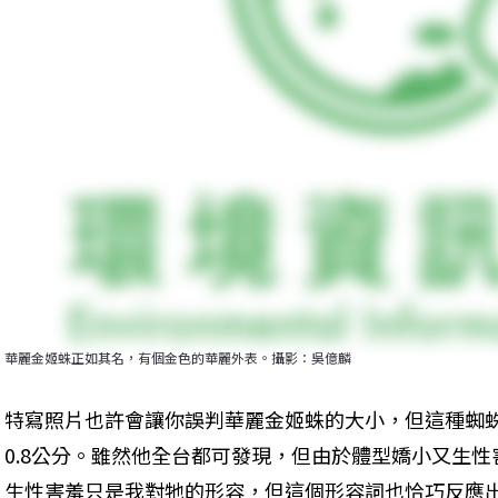
華麗金姬蛛正如其名，有個金色的華麗外表。攝影：吳億麟
特寫照片也許會讓你誤判華麗金姬蛛的大小，但這種蜘蛛就
0.8公分。雖然他全台都可發現，但由於體型嬌小又生
生性害羞只是我對牠的形容，但這個形容詞也恰巧反應