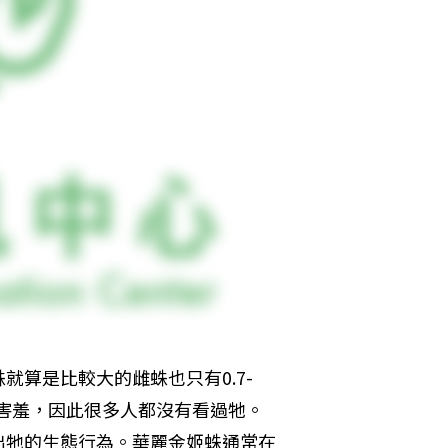
算是比較大的雌蛛也只有0.7-
性害羞，因此很多人都沒有看過牠。
出牠的生態行為。華麗金姬蛛通常在