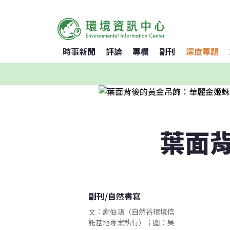
時事新聞
評論
專欄
副刊
深度專題
葉面
副刊
/
自然書寫
文：謝伯鴻（自然谷環境信
託基地專案執行）；圖：吳