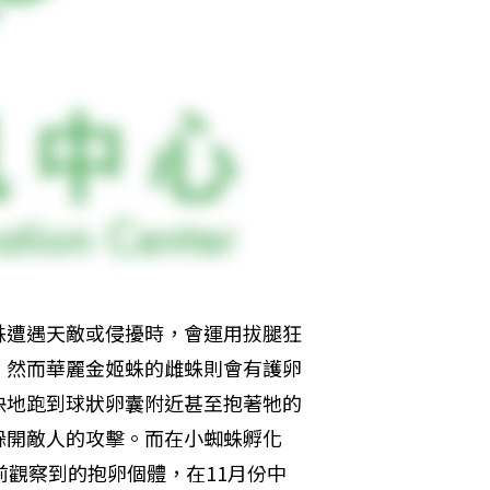
蛛遭遇天敵或侵擾時，會運用拔腿狂
，然而華麗金姬蛛的雌蛛則會有護卵
快地跑到球狀卵囊附近甚至抱著牠的
躲開敵人的攻擊。而在小蜘蛛孵化
前觀察到的抱卵個體，在11月份中