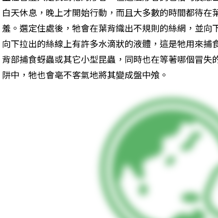
白天休息，晚上才開始行動，而且大多數的時間都待在
羞。選定住處後，牠會在葉背織出不規則的絲網，並向
向下拉出的絲線上有許多水滴狀的液體，這是牠用來捕
背部捕食蚜蟲或其它小型昆蟲，同時也在等著哪個冒失
阱中，牠也會亳不客氣地將其變成盤中飧。