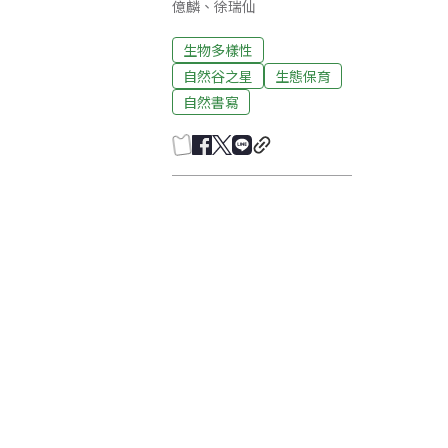
億麟、徐瑞仙
生物多樣性
自然谷之星
生態保育
自然書寫