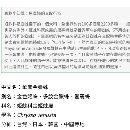
蜘蛛小知識：黑寡婦的交配行為
姬蛛科是蜘蛛目下的一個大科，全世界約有100多個屬2200多種，
也是有例外。姬蛛科寇蛛屬的黑寡婦就是世界著名的毒蜘蛛（不用擔
致人於死的蜘蛛）。黑寡婦的名字由來是因為雌蜘蛛在交配時會將他
是太貪圖歡愉而造成自己「牡丹花下死」。然而真正的原因是這樣的嗎？
Maydianne Andrade發現雄蛛在主動獻出生命的狀況下，可以
一個追求者。由於雌蛛不只會交配一次，而且會將精子存放在腹部的
使用，因此雄蛛的精子很可能會被繼任者取代。在雄多雌少的狀況下
因此遺憾終生。犧牲自己以換取基因的延續可能是更划算的選擇。
中文名：華麗金姬蛛

別名：金色姬蛛、多紋金腹蛛、愛麗蛛 

科名：姬蛛科金姬蛛屬 

學名：
Chrysso venusta
分佈：台灣、日本、韓國、中國等地
