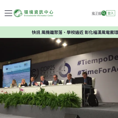
電子報
登入
快訊
風機離聚落、學校過近 彰化福漢風電案環委