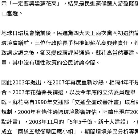
示「一定要興建蘇花高」，結果是民進黨候選人游盈隆
山當選。
地球日環境會議前後，民進黨四大天王兩次黨內初選辯論
環境會議前，三位行政院長爭相推卸蘇花高興建責任，
致詞定調之後，卻又變成環評若通過，蘇花高當然要建
量，其中沒有理性政策的公民討論空間。
因此2003年提出，在2007年再度重新炒熱，相隔4年
合。2003年花蓮縣長補選，以及今年底的立法委員選
戰。蘇花高自1990年交通部「交通全盤改善計畫」環島
規劃，2000年有條件通過環境影響評估，陸續出現在20
點計畫」，2003年11月的「5年5千億、新十大建設」
成立「國道五號衝擊因應小組」，期間環境差異分析專