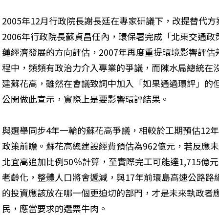
2005年12月行政院長謝長廷在專家研議下，改提替代
2006年行政院長蘇貞昌任內，環保署完成「北東交通
蓮經濟發展的方向評估，2007年再度重提環境影響評
程中，頻頻有政治力介入專業的爭議，而陳水扁總統在
建蘇花高，雖然在會議致詞中加入「如果通過環評」的
公開做此宣示，實際上是要影響環評結果。
與選舉同步4年一輪的蘇花高爭議，相較於工期預估12
政策前瞻。蘇花高總建設經費預估為962億元，若反應未來
北宜高追加比例50％計算，至實際完工可能達1,715億
老齡化，整體人口將會遞減，與17年前環島高速公路路
的投資應該放在哪一個更迫切的部門，才是未來執政者
民，應當要求的選票牛肉。