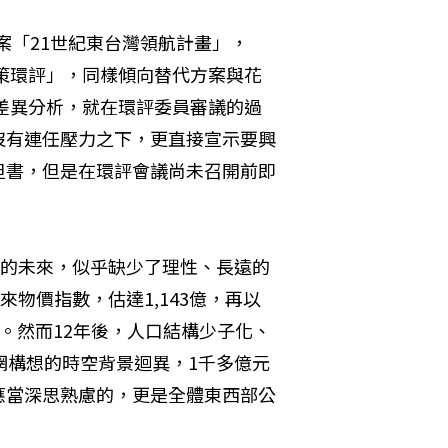
方案「21世紀東台灣領航計畫」，
政策環評」，同樣傾向替代方案與花
估差異分析，就在環評委員審議的過
沒有連任壓力之下，更直接宣示要興
但書，但是在環評會議尚未召開前即
年的未來，似乎缺少了理性、長遠的
物價指數，估達1,143億，再以
元。然而12年後，人口結構少子化、
網構想的時空背景迴異，1千多億元
應當深思熟慮的，更是全體東西部公