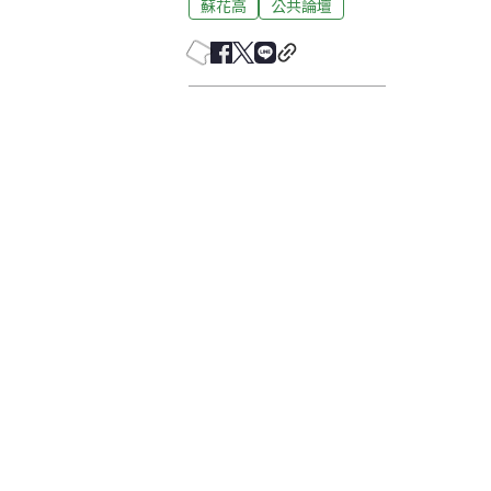
蘇花高
公共論壇