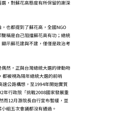
落選，對蘇花高態度有所保留的謝深
，也都提到了蘇花高，全國NGO
都聲稱是自己阻擋蘇花高有功；總統
。顯示蘇花建與不建，僅僅是政治考
不是偶然，正與台灣總統大選的律動吻
舉，都被視為隔年總統大選的前哨
高速公路構想，至1994年開始實質
02年行政院「挑戰2008國家發展重
，然而12月游院長自行宣布暫緩，並
案小組五次會議都沒有通過。