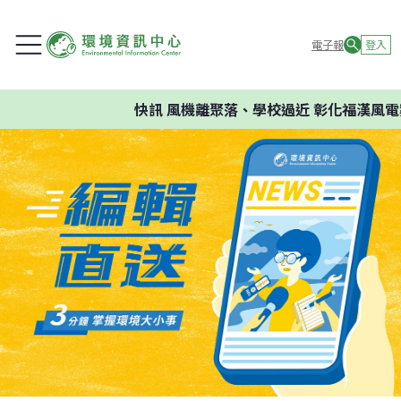
電子報
登入
快訊
風機離聚落、學校過近 彰化福漢風電