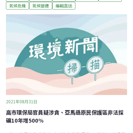
生態、水土保持造成破壞，甚至還會危及生命安全。（聯
氣候危機
氣候變遷
編輯直送
合報報導）高雄橋科開發環評過關 科技部允成立草鴞保育
小組環保署環評大會今天審查橋科園區開發環評案，會中
針對現地中的瀕危一級保育類動物東方草鴞有長時間討
論，最後科技部承諾成立草鴞保育推動小組、擬訂完整計
畫，本案決議補充修正後通過。環委建議草鴞現地保育應
要訂目標，如繁殖地點營造、保留的時間都應該要承諾；
另外希望科技部能針對草鴞成立專案研究計畫，請學界做
調查，定期發表科學文章，未來相關開發案遇到類似問題
可以比照辦理。（中央社報導）
2021年08月31日
高市環保局官員疑涉貪、亞馬遜原民保護區非法採
礦10年增500%