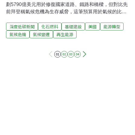
劃5790億美元用於修復國家道路、鐵路和橋樑，但對比先
前拜登稱氣候危機為生存威脅，這筆預算用於氣候的比例
並不高。拜登減少化石燃料污染、提升乾淨能源承諾 仍未
深度低碳新聞
化石燃料
基礎建設
美國
能源轉型
成案該協議確實為公共交通、客運和貨運鐵路、電動巴士
和電動汽車充電站提供資金，可減少客車和卡車的污染。
氣候危機
氣候變遷
再生能源
其中包括470億美元用於幫助社區提高暖化災害和惡劣天
氣的抵禦能力。儘管如此，拜登最初提出的積極減少化石
01
02
03
04
燃料污染等想法並未包含在內。拜登曾希望透過一項全面
性的基礎設施法案，作為制定國家「乾淨電力標準」的工
具，要求電力公司逐步提高風能、太陽能和其他乾淨來源
的發電量，直到不再排放二氧化碳。拜登也曾針對風能、
太陽能和其他乾淨能源，提出數千億美元的減稅激勵政
策。這些都沒包含在目前的跨黨派協議中。民主黨領導人
和環保主義者，希望這些提案可以包裹在單獨的基礎設施
法案中，透過預算協調快速通過，如此就不需要共