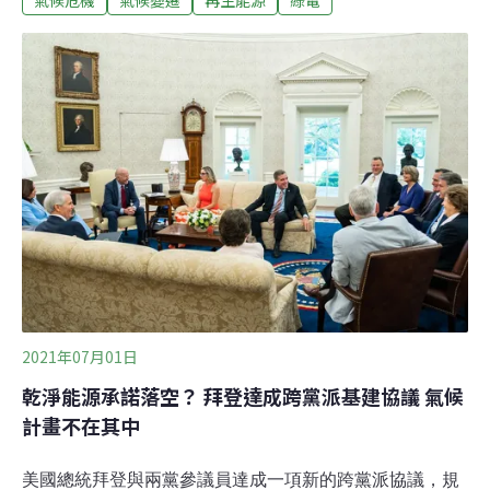
氣候危機
氣候變遷
再生能源
綠電
占了83.2%。[1]2015年通過的巴黎協定，即是為了要集各
國之力共同減碳、控制升溫在2°C以下並朝1.5°C努力，以
減緩氣候變遷及其帶來的危機：自2008年以來，氣象相關
災害因氣候變遷而更為劇烈且頻繁，平均每年造成2170萬
民眾流離失所，相當於每天5萬9600人，或每分鐘41人；
更有無數人因為長期旱象及後續影響，只能棄守故鄉、成
為「氣候難民」。[2]
2021年07月01日
乾淨能源承諾落空？ 拜登達成跨黨派基建協議 氣候
計畫不在其中
美國總統拜登與兩黨參議員達成一項新的跨黨派協議，規