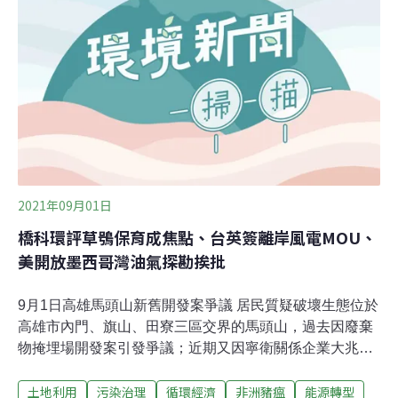
對此進行管制，認為「宣傳仇恨並非言論自由」。過冷過
熱都助長黑特推文「不論外頭的天氣太冷或太熱，人們在
網路上的行為都更具攻擊性。」這項研究的第一作者、波
茨坦氣候變遷衝擊研究所（Potsdam Institute for Climate
Impact Research, PIK）科學家斯塔梅瑟（Annika
Stechemesser）表示。
2021年09月01日
橋科環評草鴞保育成焦點、台英簽離岸風電MOU、
美開放墨西哥灣油氣探勘挨批
9月1日高雄馬頭山新舊開發案爭議 居民質疑破壞生態位於
高雄市內門、旗山、田寮三區交界的馬頭山，過去因廢棄
物掩埋場開發案引發爭議；近期又因寧衛關係企業大兆循
環經濟公司，將於馬頭山周邊設置「新農業循環園區開發
土地利用
污染治理
循環經濟
非洲豬瘟
能源轉型
案」，引起當地居民、環團擔憂，若新園區設置恐對當地