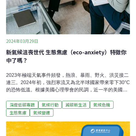
於這樣的無力感不斷蔓延，全球各地關心氣候議題的倡議
者開始嘗試透過「喜劇」來重新包裝氣候議題。
2024年03月29日
新氣候沮喪世代 生態焦慮（eco-anxiety）特徵你
中了嗎？
2023年極端天氣事件頻發，熱浪、暴雨、野火、洪災接二
連三。2024年初，強烈寒流又為北半球國家帶來零下30°C
的恐怖低溫。根據美國心理學會的民調，近一半的美國人
認為氣候變遷已經損害國家的心理健康。在面對氣候變遷
深度低碳專題
氣候行動
減碳新生活
氣候危機
引發的焦慮情緒，究竟應該如何調適？當塞拉（Kim
Saira）在TikTok上看到大片黃褐色煙霧從紐約上空飄落的
生態焦慮
氣候變遷
影片，她感到一股強烈的恐慌感襲上心頭。「我的胸口很
痛，覺得自己完全坐不住。我開始來回踱步，什麼工作都
做不了，」這位遠在洛杉磯的治療師對《衛報》表示，她