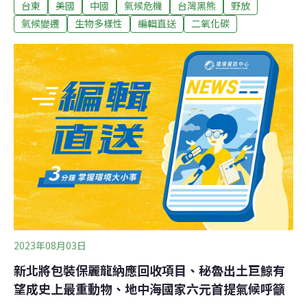
台東
美國
中國
氣候危機
台灣黑熊
野放
鏡蛇為台灣原生種眼鏡蛇亞成體，合歡山屬高海拔地區，
過去不曾發現平地眼鏡蛇物種，懷疑平地眼鏡蛇跟搭車輛
氣候變遷
生物多樣性
編輯直送
二氧化碳
上山後被凍死。（中央社報導）20歲左右黑熊野放創最高
齡紀錄 矯健奔返台東山林今（2023）年6月於台東紅石產
業道路附近受困套索的台灣黑熊，經照養後胖九公斤，14
日野放，這隻以布農族取名為Hundiv的黑熊年紀在18至22
歲間，創林保署救援野放年齡最高紀錄。Hundiv野放後，
台東分署監控團隊於當日下午順利接收第一筆定位訊號，
顯示已向西南方向移動，未來一年將持續透過衛星定位資
訊握動向。（中央社報導）
2023年08月03日
新北將包裝保麗龍納應回收項目、秘魯出土巨鯨有
望成史上最重動物、地中海國家六元首提氣候呼籲