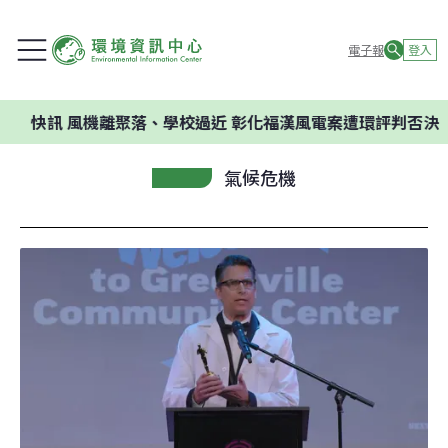
電子報
登入
訊
風機離聚落、學校過近 彰化福漢風電案遭環評判否決
氣候危機