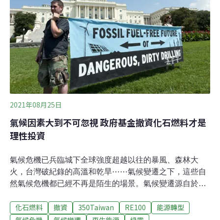
2021年08月25日
氣候因素大到不可忽視 政府基金撤資化石燃料才是
理性投資
氣候危機已兵臨城下全球強度超越以往的暴風、森林大
火，台灣破紀錄的高溫和乾旱⋯⋯氣候變遷之下，這些自
然氣候危機都已經不再是陌生的場景。氣候變遷源自於大
氣層中溫室氣體的濃度上升，其中工業革命後人類行為產
化石燃料
撤資
350Taiwan
RE100
能源轉型
生的大量溫室氣體便是元兇，而根據統計，這些溫室氣體
當中，來自於煤、石油、天然氣等化石燃料燃燒的比重即