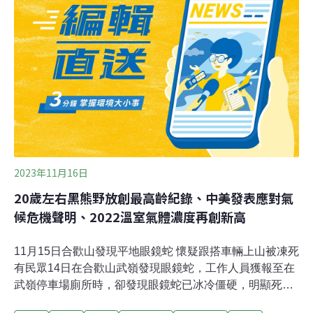
很擔心住在紐約皇后區的父母，引發的過度焦慮，使她不
得不完全關掉手機。塞拉的情況被稱作「生態焦慮」
（eco-anxiety）。這個2017年被美國心理學會（APA）定
義的詞彙意指「對環境毀滅的長期恐懼」。當極端天氣愈
來愈頻繁，生態焦慮與衍生的「氣候沮喪」、「氣候絕
望」等也成為網路搜尋的熱門關鍵字。
2023年11月16日
20歲左右黑熊野放創最高齡紀錄、中美發表應對氣
候危機聲明、2022溫室氣體濃度再創新高
11月15日合歡山發現平地眼鏡蛇 懷疑跟搭車輛上山被凍死
有民眾14日在合歡山武嶺發現眼鏡蛇，工作人員獲報至在
武嶺停車場廁所時，卻發現眼鏡蛇已冰冷僵硬，明顯死
亡。農業部林業及自然保育署南投分署指出，已死亡的眼