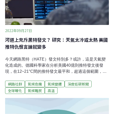
2022年09月27日
河道上充斥黑特發文？ 研究：天氣太冷或太熱 美國
推特仇恨言論就變多
今天網路黑特（HATE）發文特別多？或許，這是天氣變
化造成的。德國科學家在分析美國40億則推特發文後發
現，在12~21°C間的推特發文最平和，超過這個範圍，無
論是過冷或過熱，仇恨推文都會跟著增加。這裡所指的
網路社群
氣候危機
氣候變遷
深度低碳新聞
「仇恨推文」並非泛指酸民言論，根據聯合國定義，仇恨
言論包含針對宗教信仰、族群、國籍、種族、膚色、血
全球暖化
氣候難民
高溫
統、性別或其他身分因素相關的歧視性語言。例如叫特定
族群「去死」、「滾出去」等等，不僅會威脅受害者的心
理健康，嚴重者還會變成集體霸凌或衝突，有些國家已經