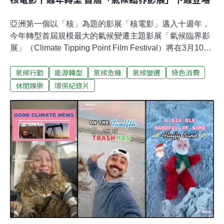
亞洲第一個以「核」為題的影展「核電影」邁入十週年，
今年轉型首屆規模最大的氣候變遷主題影展「氣候臨界影
展」（Climate Tipping Point Film Festival）將在3月10日
展開。發起團體綠色公民行動聯盟秘書長崔愫欣解釋，
氣候行動
能源轉型
氣候危機
氣候變遷
綠色消費
「氣候臨界」同時是生態、經濟、人類文明的臨界，全球
暖化及氣候變遷正在穿越國境、世代，超過臨界點將會產
休閒娛樂
環保紀錄片
生不可逆的連鎖效應，「氣候問題已經快到極限，就像走
在鋼索上，非常緊急。」綠色公民行動聯盟從2013年舉辦
亞洲第一個以「核」為題的影展「核電影」，邁入十週年
後轉型成為「氣候臨界影展」。崔愫欣解釋，「臨界」是
瀕臨極限的狀態，隨時可能邁向失控與崩毀。影展共16部
影片、分為五大單元，除了保留核能主題外，還包括「氣
候災難地圖」、「世代氣候行動」、「能源出代誌」及
「煤電影」。氣候變遷下，各國的氣候災難層出不窮，影
展將透過《狼女孩的氣候日記》、《氣候出逃》、《登陸
波多黎