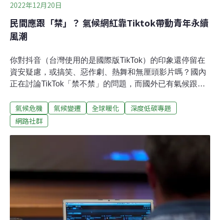
2022年12月20日
民間應跟「禁」？ 氣候網紅靠Tiktok帶動青年永續
風潮
你對抖音（台灣使用的是國際版TikTok）的印象還停留在
資安疑慮，或搞笑、惡作劇、熱舞和無厘頭影片嗎？國內
正在討論TikTok「禁不禁」的問題，而國外已有氣候跟環
境專家意識到，想跟年輕人溝通，可能TikTok更有效。伍
氣候危機
氣候變遷
全球暖化
深度低碳專題
德（Alaina Wood）擁有大學永續發展學和地理學學位，
從事跟環境相關的工作，但大家認識他卻是透過TikTok。
網路社群
他的頻道叫「垃圾女王」（@thegarbagequeen），有超
過30萬追蹤者。他以簡短的影片解釋讓人混淆的專有名
詞，也常傳播正面的氣候訊息，例如：法國決定用火車來
取代短程航班、國際開始討論減少塑膠污染的協議了、洛
杉磯打算禁止開採石油跟天然氣等。25歲的唐納森
（Caulin Donaldson）的TikTok帳號名是「垃圾柯林」
（@trashCaulin），擁有170萬粉絲。他的影片多是淨灘
的日常，風格十分地歡愉。