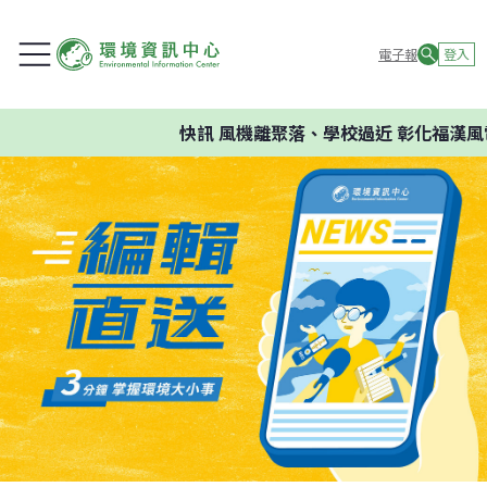
電子報
登入
快訊
風機離聚落、學校過近 彰化福漢風