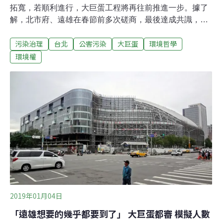
拓寬，若順利進行，大巨蛋工程將再往前推進一步。據了
解，北市府、遠雄在春節前多次磋商，最後達成共識，重
啟移樹工程，遠雄也趕於1月31日送出移樹計畫，移植地
污染治理
台北
公害污染
大巨蛋
環境哲學
點從原本的台北流行音樂中心，改為大巨蛋園區內。大巨
蛋籌備處副執行長陳世浩表示，移樹計畫正由公園處審
環境權
查，預計3月底完成移樹。松菸公園催生聯盟召集人游藝
表示，依契約，大巨蛋營運前完成移樹、路型變更即可，
大巨蛋都審尚未通過，天氣回暖，已錯過最佳移樹時間，
應暫停移樹，否則將到場抗爭。2014年遠雄出動百名工
人，移走大巨蛋光復南路、忠孝東路側54棵樹，柯文哲上
任後重啟移樹，同意遠雄去年初移植剩餘33棵樹，遭護樹
團體徹夜抗爭，是否出動警方排除抗爭，北市府、遠雄雙
方不同調。遠雄發言人楊舜欽說，移樹為市府責任，遠雄
僅代辦，若遇陳抗又無公權力介入，工程勢將停擺，盼雙
方能合作，以最快速方式解決問題。
2019年01月04日
「遠雄想要的幾乎都要到了」 大巨蛋都審 模擬人數