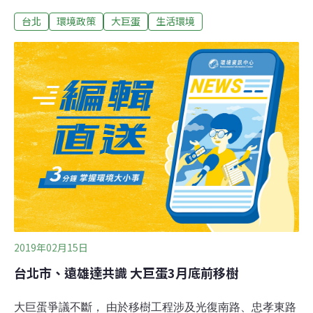
議會則遭到議員連番砲轟。媒體追問柯會在任期內解決
台北
環境政策
大巨蛋
生活環境
嗎？柯回「當然當然」。2015年5月20日台北市政府都市
發展局以大巨蛋未按圖施工，依建築法第58條規定勒令停
工，迄今已滿4年，市議會排定20日上午進行大巨蛋專案
報告。據蘋果日報報導，柯文哲案報告時強調，大巨蛋不
是他蓋的，他是來善後，不過抱怨也沒有用，若拆得掉他
一定會拆，但台灣是法治國家，對方要假扣押我們要反假
扣押就陷入無止盡糾紛，他的態度是建造一個合法安全可
接受的大巨蛋，他的立場仍是不刁難不放水，現進行都
審、環評差異分析程序，若完成程序就可復工。 柯文哲
表示，都審過程全程公開讓社會檢視，公開透明可減少很
多併發症，至於外界質疑大巨蛋現在看起來有施工，這是
法院基於公安理由的附帶條件，14項法
2019年02月15日
台北市、遠雄達共識 大巨蛋3月底前移樹
大巨蛋爭議不斷， 由於移樹工程涉及光復南路、忠孝東路