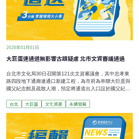
2020年01月01日
大巨蛋連通道無影響古蹟疑慮 北市文資審議通過
台北市文化局30日召開第121次文資審議會，其中忠孝東
路四段地下通廊連通口新建工程，為市府為串聯大巨蛋與
國父紀念館及疏散人潮，預定將通道出入口設於國父紀念
館臨近忠孝東路的停車場處，因國父紀念館已在去年列為
台北
大巨蛋
文化資產
永續發展
市定古蹟而受關注。大巨蛋連通道為報告案第9案，經文
資委員同意後備查。文化局副局長田瑋表示，經文資委員
李乾朗、劉淑音、張崑振、米復國、蔡元良現勘後，認定
無上述疑慮，所以不列審議案而採報告案方式。田瑋指
出，連通道離古蹟本身還有約18公尺，開工時需做好監測