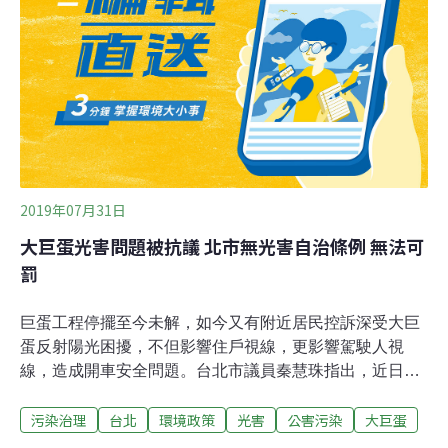
保護計畫，例如開挖時古蹟是否傾斜或有裂縫、連續壁有
無崩塌等。
2019年07月31日
大巨蛋光害問題被抗議 北市無光害自治條例 無法可
罰
巨蛋工程停擺至今未解，如今又有附近居民控訴深受大巨
蛋反射陽光困擾，不但影響住戶視線，更影響駕駛人視
線，造成開車安全問題。台北市議員秦慧珠指出，近日接
獲附近興隆里民反映，盛夏時陽光反射，造成光害，影響
污染治理
台北
環境政策
光害
公害污染
大巨蛋
住戶生活及駕駛人視線，居民已無法忍受，希望市政府能
督導大巨蛋興建施工單位改善，希望遠雄公司能在蛋體上