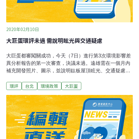
2020年02月10日
大巨蛋環評未過 需說明眩光與交通疑慮
大巨蛋都審闖關成功，今天（7日）進行第3次環境影響差
異分析報告的第一次審查，決議未過。遠雄需在一個月內
補充開發照片、圖示，並說明鈦板屋頂眩光、交通疑慮
等，再送審查。台北市都審會去年10月修正通過大巨蛋防
環評
台北
環境政策
大巨蛋
災避難模擬，經由電腦模擬疏散避難結果，雖部分市議員
與委員提出異議，全案仍通過。環評委員楊之遠、李育
明、王根樹皆認為遠雄提供的圖示不夠詳細，還需更多照
片及細部情況。楊之遠並表示，居民關心的屋頂眩光及交
通問題，遠雄都沒有明確交代，建議遠雄再評估或調查。
遠雄發言人楊舜欽表示，將按照環評會決議補齊資料，眩
光問題也會和受影響的光復國小溝通、提供協助。