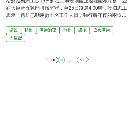
松菸護樹志工從15日起在工地現場阻止遠雄斷根移樹，並
在大巨蛋五號門持續堅守，至25日凌晨4:00時，護樹志工
表示，遠雄已動用數十名工作人員，強行將守夜的兩位女
志工從帳篷拖行出來，志工的個人物品也被扣留在裡面不
遠雄
移樹
污染治理
台北
護樹
公害污染
歸還，遭遠雄強拖至圍牆邊限制行動。志工控訴，他們報
警控訴遠雄工作人員觸犯強制罪，警方到場卻不處理。松
大巨蛋
菸公園催生聯盟游藝抨擊，市長一方面大談人權，一方面
卻放任遠雄侵犯人權，遠雄說什麼，市府就聽什麼，「對
遠雄卑躬屈膝成這樣，市長您對得起台北的下ㄧ代嗎？」
......
01
02
09
護樹志工表示，將於9:10前往北市府大門前抗議。