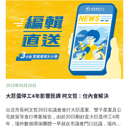
加蓋或塗料，改善光害。此外，台北市議員許淑華昨表
示，大巨蛋的光害，也苦了對面的光復國小。她曾經辦理
會勘，要求大巨蛋代表要立即與建築團隊研議，如何改善
大巨蛋的外牆反光設施，但3個月的溝通處理結果，居然
只幫學校教室加裝窗簾。北市都發局坦承，都審時遠雄變
更大巨蛋屋頂立面材質，雖有都審委員提出光害反射問
題，但最後仍過關。遠雄昨受訪表示，將在工法上和施工
單位研擬改善。事實上光害目前北市無法可管，只能勸
導。過去環保局曾將「台北市光害防治管理自治條例草
案」、「台北市光害管制自治條例草案」送到議會審議，
但兩次都過
2019年05月20日
大巨蛋停工4年影響民調 柯文哲：任內會解決
台北市長柯文哲20日在議會進行大巨蛋案、雙子星案及公
宅政策等進行專案報告，由於20日剛好是大巨蛋停工4周
年，場外數個環保團體一早就在市議會門口抗議，場內市