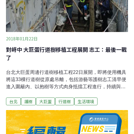
要關心很多市議員不關心的議題。他受訪時也直言，市長
柯文哲雖然不斷說，他要改變成真，但目前依舊是走馬郝
2018年01月22日
對峙中 大巨蛋行道樹移植工程展開 志工：最後一戰
了
台北大巨蛋周邊行道樹移植工程22日展開，即將使用機具
將這33棵行道樹從原處吊離，包括游藝等護樹志工清早便
進入圍籬內、以抱樹等方式肉身抵擋工程進行，持續與工
程人員對峙中。雖然負責執行工程的園藝公司強調已是以
台北
護樹
大巨蛋
行道樹
生活環境
「最高規格」處理，但松菸護樹志工團直批，問題是這一
批行道樹本來就沒有必要移植，不管是大巨蛋弊案未決、
有其他路型可以選擇，且部分樹木明顯已超過50年，他們
已經提報審查等，都是目前不能移樹的理由。他們更批，
市長柯文哲此舉違背了當時競選時護樹的承諾。這些行道