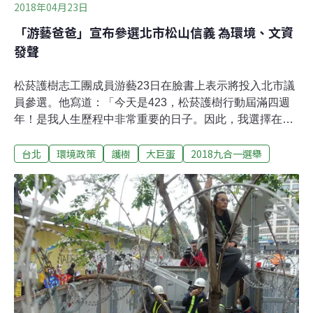
2018年04月23日
「游藝爸爸」宣布參選北市松山信義 為環境、文資
發聲
松菸護樹志工團成員游藝23日在臉書上表示將投入北市議
員參選。他寫道：「今天是423，松菸護樹行動屆滿四週
年！是我人生歷程中非常重要的日子。因此，我選擇在意
義重大的這一天，以松菸護樹帳篷為起點，踏上人生的另
台北
環境政策
護樹
大巨蛋
2018九合一選舉
一段旅途。是的，我決定參選台北市松山信義區市議
員。」游藝表示，他目前卸下松菸護樹志工團政策組組長
的職務，全心投入參選。不過他並不準備大肆宣揚，「只
想先去跟松菸老樟樹與紫檀大樹公上香，向老樹們稟告我
要宣佈參選的事情。」談到關心的議題，游義仍是秉持著
在志工團的熱誠，他說，希望未來的議員辦公室能成為環
境、文資、反迫遷、動保與其他社運議題在市議會裡的共
同堡壘。游藝自言年輕時曾犯下許多不可原諒的過錯，甚
至自嘲「選舉期間也會被拖出來丟石頭」，但也因此他希
望做得更多，自由時報報導，游藝表示，若當上市議員，