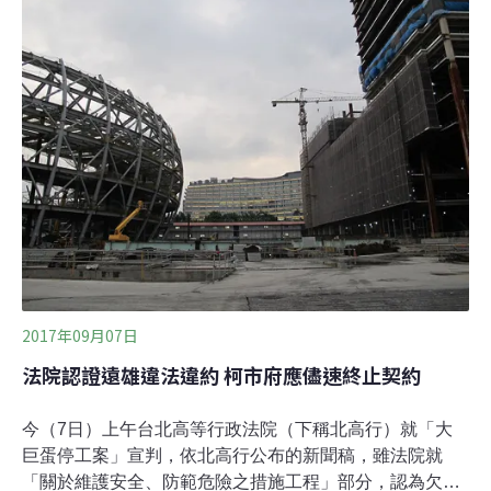
化局確認。台灣建築中心2016年審議時認為，大巨蛋將57
輛大客車停放地下空間有安全疑慮，因此要求大客車僅能
有2人下到地下室，其餘乘客須於地面層上下車。而遠雄
與台北市交通局多次討論，在交通方案上，提出停靠在大
巨蛋園區、松菸園區北側的菸廠路方案。
2017年09月07日
法院認證遠雄違法違約 柯市府應儘速終止契約
今（7日）上午台北高等行政法院（下稱北高行）就「大
巨蛋停工案」宣判，依北高行公布的新聞稿，雖法院就
「關於維護安全、防範危險之措施工程」部分，認為欠缺