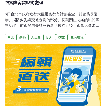
跟實際容留脫鉤處理
3日台北市政府進行大巨蛋案都市計劃審查，討論防災避
難、消防救災與交通規劃的部分。長期關注此案的民間團
體批評，前都發局長林洲民遭「拔除」後，都審大會果然
棄守了公共安全的堅持。在新任都發局長黃景茂主張「要
台北
建築
大巨蛋
BOT
遠雄
生活環境
符合契約關係」的態度下，「遠雄想要的幾乎都要到
了」。今次討論後，遠雄將進行防災疏散模擬，在下次都
審會討論模擬結果。對北市府來說，大巨蛋有了新進展，
當都審完成、建管處完成建造執照第3次變更的審查後，
大巨蛋即可復工。但民間團體認為，都委會接受了遠雄提
出的「防災模擬人數與未來實際營運（容留）人數應脫鉤
處理」的說法，會是大問題。蠻野心足生態協會律師蔡雅
瀅批，如此一來，模擬人數將跟實際營運人數不同，模擬
何以反映實際狀況？根本無助於釐清交通衝擊、公共安全
爭議。松菸公園催生聯盟召集人游藝指出，去年底台北市
長柯文哲順利連任後，已做出「大巨蛋不拆就是要蓋」的
表態，隨後都發局長林洲民在臉書上公開痛批市府出現了
「把