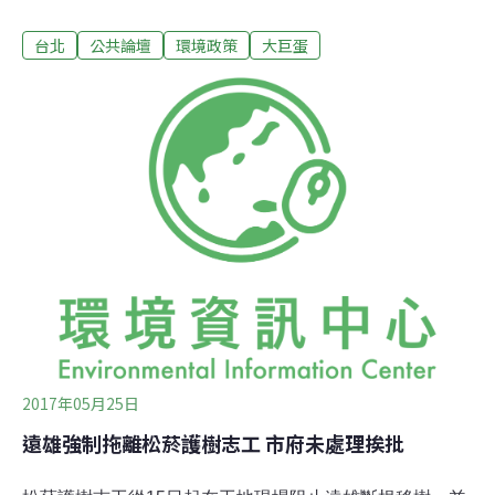
勒令停工之必要性，而撤銷該部分；但就其餘未按圖施工
台北
公共論壇
環境政策
大巨蛋
部分，則認為依建築法第58條第6款勒令停工，適法有
據。且本件主要構造施工與核定工程圖樣不符，致生公共
安全之重大疑慮。法院既已認定遠雄不按圖施工違法，且
有公安重大疑慮，可知遠雄仍有BOT契約第19.3條第4款
「工程品質重大違失」之違約情形，我們呼籲柯市府儘速
以「可歸責於遠雄」之違約事由終止契約，勿讓本案繼續
歹戲拖棚。法院認證遠雄違法，限期改善到期已滿一年，
柯市府應儘速終止契約
2017年05月25日
遠雄強制拖離松菸護樹志工 市府未處理挨批