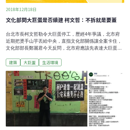
2018年12月18日
文化部問大巨蛋是否續建 柯文哲：不拆就是要蓋
台北市長柯文哲勒令大巨蛋停工，歷經4年爭議，北市府
近期把燙手山芋丟給中央，直指文化部關係讓全案卡住，
文化部部長鄭麗君今天反問，北市府應該先表達大巨蛋是
否要續建？對此，台北市長柯文哲今早受訪表示「不拆就
建築
大巨蛋
生活環境
是要蓋，不然要幹什麼？」，並說台灣社會已經不需要發
現問題、解釋問題的人，當然更不需要製造問題的人，就
把問題解決掉就好。北市府主張，大巨蛋與國父紀念館有
一條挖地下道，但國父紀念館是文化部管轄，另外，菸廠
路應該打通，但涉及國定古蹟台北機廠，皆需要文化部協
助。鄭麗君表示，無論是國家級或城市級的計畫都要中央
及地方的充分合作，理性討論後政策才會有好的規畫，如
果北市要續建的話要把整個方案規畫出來。