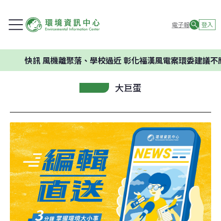
電子報
登入
訊
風機離聚落、學校過近 彰化福漢風電案環委建議不應開發
大巨蛋