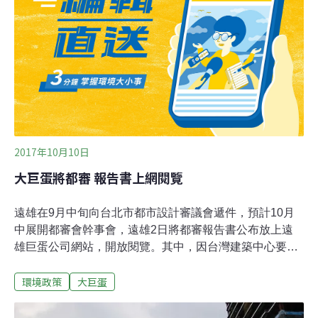
樹位在忠孝東路、光復南路，合計33棵，忠孝東路是楓
香、光復南路人行道是印度紫檀、光復南路分隔島上則是
木棉，過去膾炙人口的民歌「木棉道」，描寫的即是這一
排木棉。這些樹木因為路型變更拓寬、施作防災排水系統
等理由而需要移植，但民間認為，大巨蛋是否復工還不確
定，當然營運後的車流量需求就也還不存在，不該在此時
就為此變動路型並移樹；他們更質疑，過去當地除
2017年10月10日
大巨蛋將都審 報告書上網閱覽
遠雄在9月中旬向台北市都市設計審議會遞件，預計10月
中展開都審會幹事會，遠雄2日將都審報告書公布放上遠
雄巨蛋公司網站，開放閱覽。其中，因台灣建築中心要求
57輛大客車不能滿載下地，遠雄規劃比照世大運期間，將
環境政策
大巨蛋
大客車停靠在菸廠路上下客，更會利用到松菸文創園區1
至4號倉庫。然而松菸屬文化局管轄，都發局表示，文化
局一直沒有正面回覆是否同意，將在都審會幹事會要求文