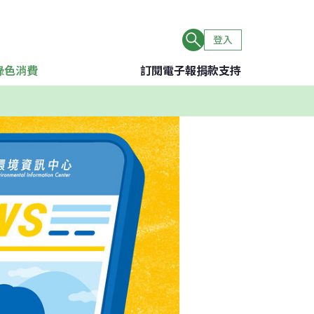
登入
綠色消費
訂閱電子報
捐款支持