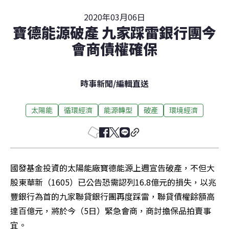
2020年03月06日
寶德能源破產 九家踩雷銀行團今
會商債權確保
時事新聞
/
編輯直送
太陽能
循環經濟
能源轉型
破產
環境經濟
國發基金投資的太陽能廠寶德能源上週宣告破產，不但大
股東華新（1605）已公告恐需認列16.8億元的損失，以兆
豐銀行為首的九家聯貸銀行團再度踩雷，聯貸債權餘額高
達百億元，將於今（5日）緊急會商，商討擔保品拍賣事
宜。