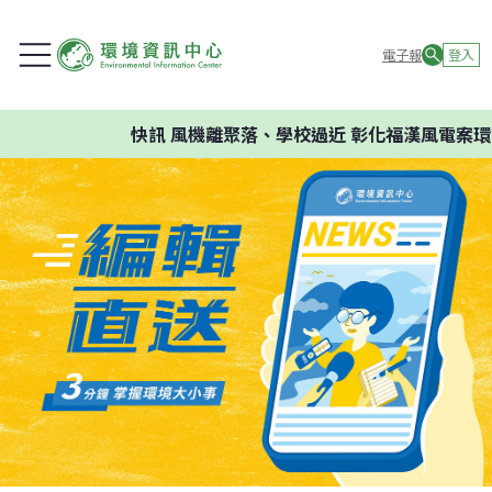
電子報
登入
快訊
風機離聚落、學校過近 彰化福漢風電案環