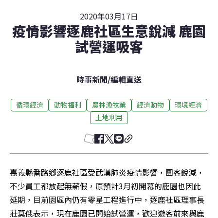
2020年03月17日
疫情影響逐鹿社區生意銳減 鹿園
試營運吸客
時事新聞
/
編輯直送
循環經濟
動物福利
農林漁牧業
經濟動物
環境經濟
土地利用
嘉義縣番路鄉逐鹿社區受武漢肺炎疫情影響，團客銳減，
不少員工都放起無薪假，原預計3月初開幕的鹿園也因此
延期，目前園區內仍有零星工程進行中，逐鹿社區理事長
莊莫俄表示，現在鹿園已開始試營運，歡迎遊客前來與鹿