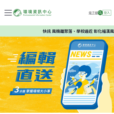
電子報
登入
快訊
風機離聚落、學校過近 彰化福漢風