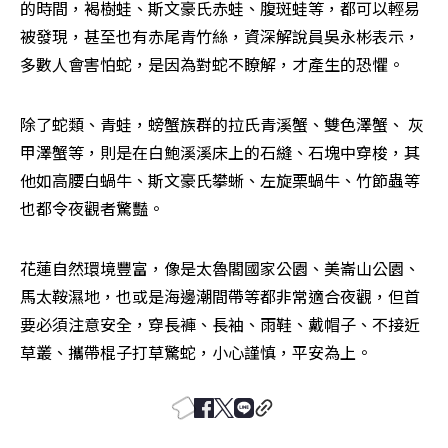
的時間，褐樹蛙、斯文豪氏赤蛙、腹斑蛙等，都可以輕易
被發現，甚至也有赤尾青竹絲，資深解說員吳永彬表示，
多數人會害怕蛇，是因為對蛇不瞭解，才產生的恐懼。
除了蛇類、青蛙，螃蟹族群的拉氏青溪蟹、雙色澤蟹、 灰
甲澤蟹等，則是在白鮑溪溪床上的石縫、石塊中穿梭，其
他如高腰白蝸牛、斯文豪氏攀蜥、左旋栗蝸牛、竹節蟲等
也都令夜觀者驚豔。
花蓮自然環境豐富，像是太魯閣國家公園、美崙山公園、
馬太鞍濕地，也或是海邊潮間帶等都非常適合夜觀，但首
要必須注意安全，穿長褲、長袖、雨鞋、戴帽子、不接近
草叢、攜帶棍子打草驚蛇，小心謹慎，平安為上。