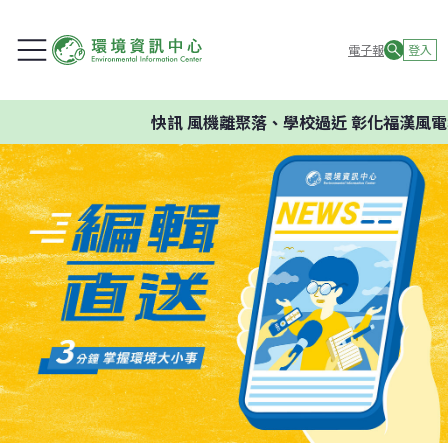
電子報
登入
快訊
風機離聚落、學校過近 彰化福漢風電