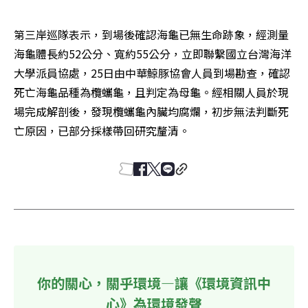
第三岸巡隊表示，到場後確認海龜已無生命跡象，經測量
海龜體長約52公分、寬約55公分，立即聯繫國立台灣海洋
大學派員協處，25日由中華鯨豚協會人員到場勘查，確認
死亡海龜品種為欖蠵龜，且判定為母龜。經相關人員於現
場完成解剖後，發現欖蠵龜內臟均腐爛，初步無法判斷死
亡原因，已部分採樣帶回研究釐清。
你的關心，關乎環境—讓《環境資訊中
心》為環境發聲