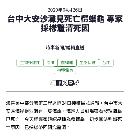
2020年04月26日
台中大安沙灘見死亡欖蠵龜 專家
採樣釐清死因
時事新聞
/
編輯直送
生物多樣性
海洋
欖蠵龜
生態保育
台中
物種保育
海巡署中部分署第三岸巡隊24日接獲民眾通報，台中市大
安區海岸邊沙灘有一隻海龜，海巡人員到場察看發現海龜
已死亡，今天經專家確認品種為欖蠵龜，初步無法判斷死
亡原因，已採樣帶回研究釐清。