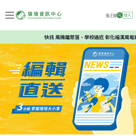
電子報
登入
快訊
風機離聚落、學校過近 彰化福漢風電