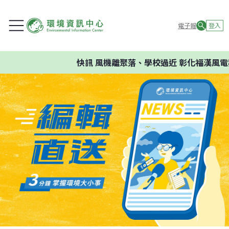
電子報
登入
快訊
風機離聚落、學校過近 彰化福漢風電