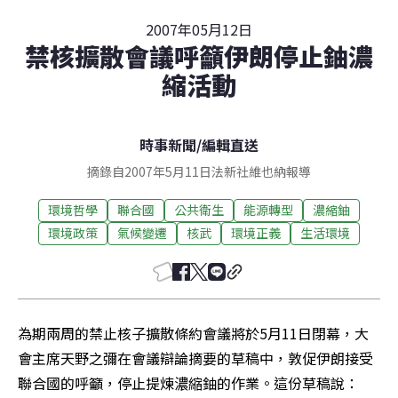
2007年05月12日
禁核擴散會議呼籲伊朗停止鈾濃
縮活動
時事新聞
/
編輯直送
摘錄自2007年5月11日法新社維也納報導
環境哲學
聯合國
公共衛生
能源轉型
濃縮鈾
環境政策
氣候變遷
核武
環境正義
生活環境
為期兩周的禁止核子擴散條約會議將於5月11日閉幕，大
會主席天野之彌在會議辯論摘要的草稿中，敦促伊朗接受
聯合國的呼籲，停止提煉濃縮鈾的作業。這份草稿說：