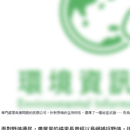
專門處理鳥害問題的民間公司，針對野鴿的生物特性，選擇了一種祕密武器——防鳥
面對野鴿擾民，廣居里的楊里長曾經以鳥網捕捉野鴿，