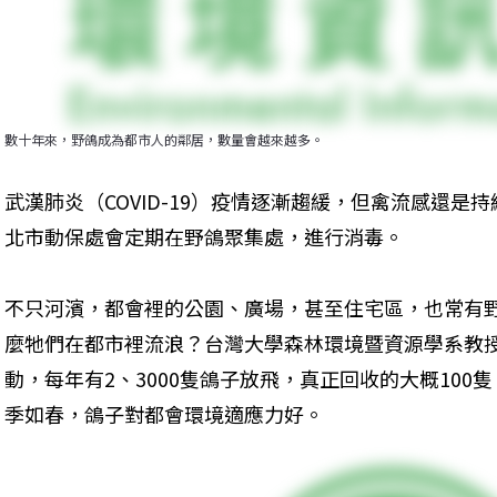
數十年來，野鴿成為都市人的鄰居，數量會越來越多。
武漢肺炎（COVID-19）疫情逐漸趨緩，但禽流感還
北市動保處會定期在野鴿聚集處，進行消毒。
不只河濱，都會裡的公園、廣場，甚至住宅區，也常有
麼牠們在都市裡流浪？台灣大學森林環境暨資源學系教
動，每年有2、3000隻鴿子放飛，真正回收的大概10
季如春，鴿子對都會環境適應力好。