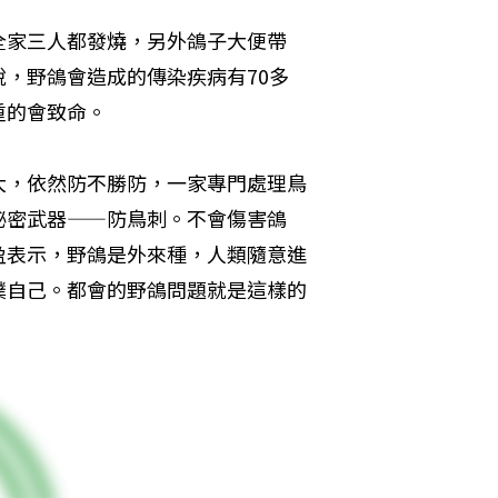
全家三人都發燒，另外鴿子大便帶
，野鴿會造成的傳染疾病有70多
重的會致命。
大，依然防不勝防，一家專門處理鳥
祕密武器——防鳥刺。不會傷害鴿
盈表示，野鴿是外來種，人類隨意進
撲自己。都會的野鴿問題就是這樣的
。