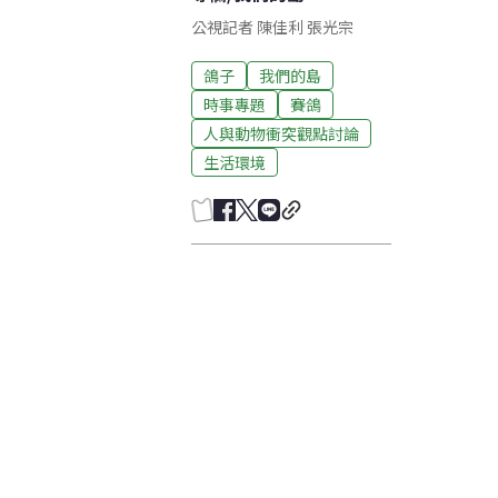
公視記者 陳佳利 張光宗
鴿子
我們的島
時事專題
賽鴿
人與動物衝突觀點討論
生活環境