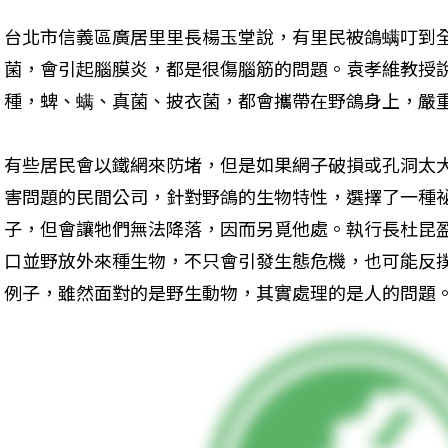
台北市信義區廣居里里長楊玉堂說，有里民被鴿螨叮到
菌，會引起腦膜炎，都是很傷腦筋的問題。袁孝維教授說
種，蜱、螨、真菌、披衣菌，都會攜帶在野鴿身上，嚴
有些居民會以鐵網來防堵，但是如果網子破損或孔洞太
害問題的民間公司，針對野鴿的生物特性，選擇了一種
子，但會讓牠們無法降落，因而另覓他處。執行長杜昆
口並野放外來種生物，不只會引發生態危機，也可能反
例子，雖然面對的是野生動物，其實處理的是人的問題