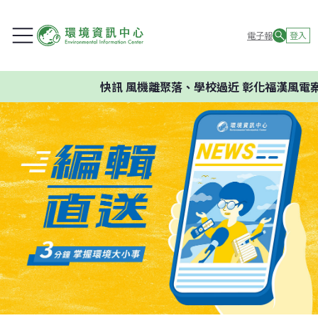
電子報
登入
快訊
風機離聚落、學校過近 彰化福漢風電案