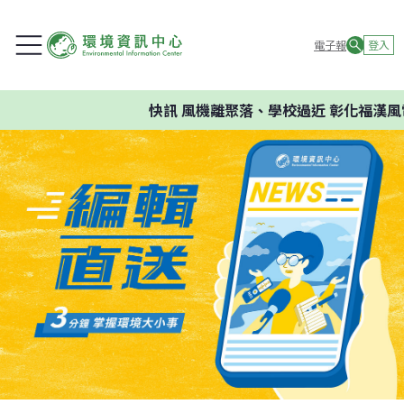
電子報
登入
快訊
風機離聚落、學校過近 彰化福漢風