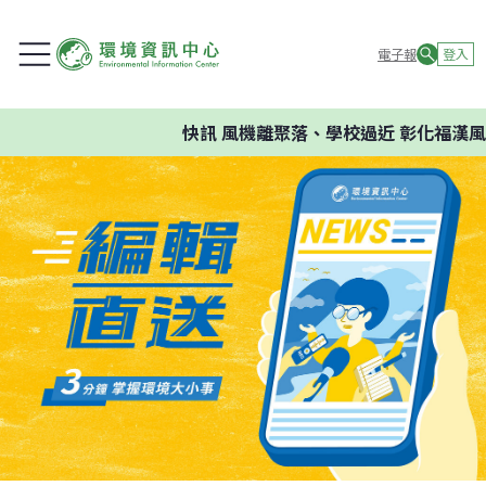
電子報
登入
快訊
風機離聚落、學校過近 彰化福漢風