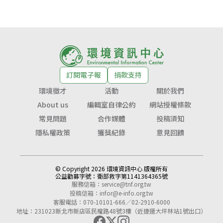
訂閱電子報
捐款支持
環境徵才
活動
關於我們
About us
編輯室自律公約
網站授權條款
常見問題
合作媒體
投稿須知
隱私權政策
獲獎紀錄
意見回饋
© Copyright 2026 環境資訊中心 版權所有
公益勸募字號：
衛部救字第1141364365號
服務信箱：
service@tnf.org.tw
投稿信箱：
infor@e-info.org.tw
客服電話：070-10101-666／02-2910-6000
地址：231023新北市新店區民權路48號3樓（近捷運大坪林站1號出口）