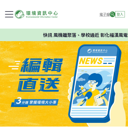
電子報
登入
快訊
風機離聚落、學校過近 彰化福漢風電