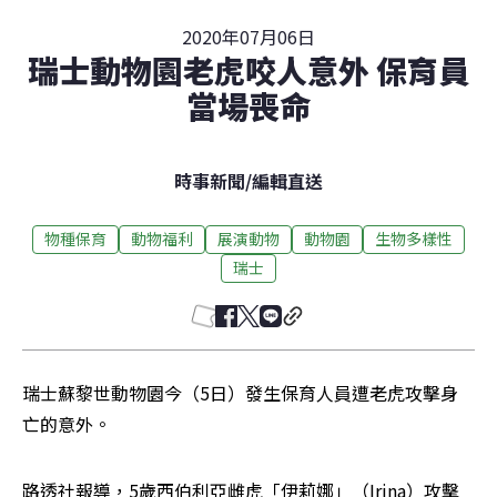
2020年07月06日
瑞士動物園老虎咬人意外 保育員
當場喪命
時事新聞
/
編輯直送
物種保育
動物福利
展演動物
動物園
生物多樣性
瑞士
瑞士蘇黎世動物園今（5日）發生保育人員遭老虎攻擊身
亡的意外。
路透社報導，5歲西伯利亞雌虎「伊莉娜」（Irina）攻擊