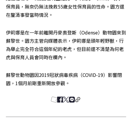
保育員，無奈仍無法挽救55歲女性保育員的性命。園方還
在釐清事發當時情況。
伊莉娜是在一年前離開丹麥奧登斯（Odense）動物園來到
蘇黎世。園方主管向媒體表示，伊莉娜是頭年輕野獸，行
為舉止完全符合這個年紀的老虎，但目前還不清楚為何老
虎與保育人員會同時在欄內。
蘇黎世動物園因2019冠狀病毒疾病（COVID-19）影響閉
園，1個月前剛重新開放參觀。