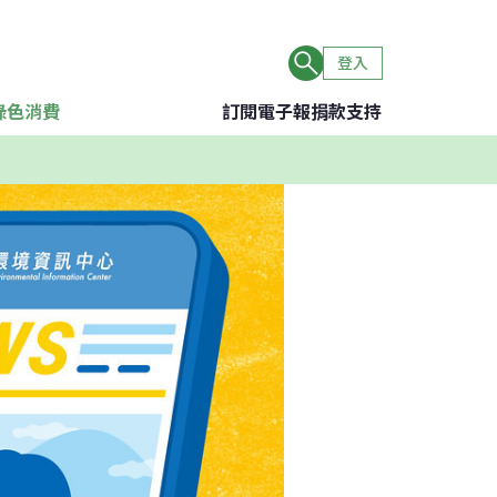
登入
綠色消費
訂閱電子報
捐款支持