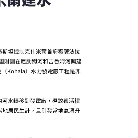
巴基斯坦控制克什米爾首府穆薩法拉
責中國財團在尼肋姆河和吉魯姆河興建
拉（Kohala）水力發電廠工程是非
的河水轉移到發電廠，導致養活穆
當地居民生計，且引發當地氣溫升