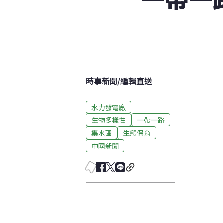
時事新聞
/
編輯直送
水力發電廠
生物多樣性
一帶一路
集水區
生態保育
中國新聞