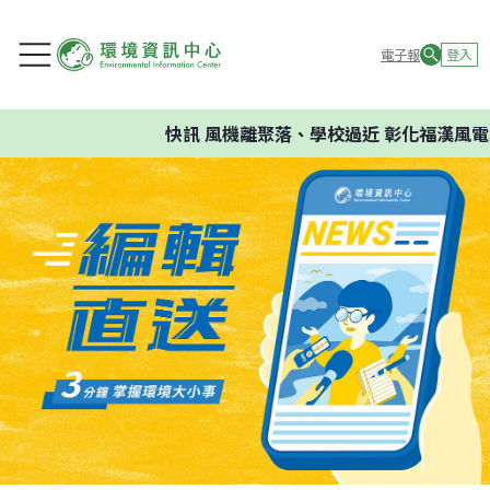
電子報
登入
快訊
風機離聚落、學校過近 彰化福漢風電