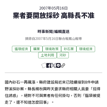
2007年05月16日
業者要開放採砂 高縣長不准
時事新聞
/
編輯直送
摘錄自2007年5月16日聯合報鳳山報導
循環經濟
礦業
環境政策
砂石業
環境經濟
土地利用
河砂
國內砂石一再飆漲，縣府建設局近來已陸續接到8件申請
野溪採砂案，縣長楊秋興昨天要求縣府相關人員要「挺得
住誘惑」，絕對不可與業者有任何掛勾，否則「腦袋被提
走了，還不知道怎麼回事」。