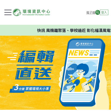
電子報
登入
快訊
風機離聚落、學校過近 彰化福漢風電