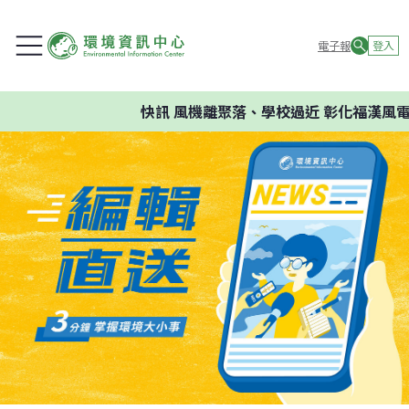
電子報
登入
快訊
風機離聚落、學校過近 彰化福漢風電