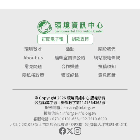
訂閱電子報
捐款支持
環境徵才
活動
關於我們
About us
編輯室自律公約
網站授權條款
常見問題
合作媒體
投稿須知
隱私權政策
獲獎紀錄
意見回饋
© Copyright 2026 環境資訊中心 版權所有
公益勸募字號：
衛部救字第1141364365號
服務信箱：
service@tnf.org.tw
投稿信箱：
infor@e-info.org.tw
客服電話：070-10101-666／02-2910-6000
地址：231023新北市新店區民權路48號3樓（近捷運大坪林站1號出口）