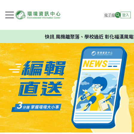
電子報
登入
快訊
風機離聚落、學校過近 彰化福漢風電