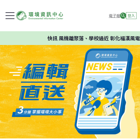
電子報
登入
快訊
風機離聚落、學校過近 彰化福漢風電