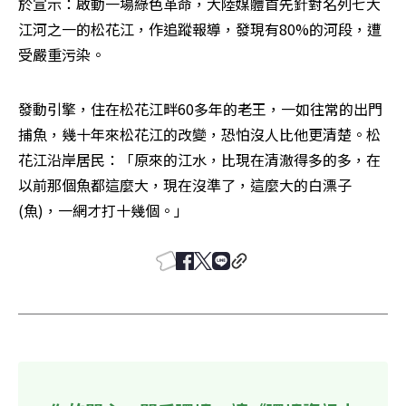
於宣示：啟動一場綠色革命，大陸媒體首先針對名列七大
江河之一的松花江，作追蹤報導，發現有80%的河段，遭
受嚴重污染。
發動引擎，住在松花江畔60多年的老王，一如往常的出門
捕魚，幾十年來松花江的改變，恐怕沒人比他更清楚。松
花江沿岸居民：「原來的江水，比現在清澈得多的多，在
以前那個魚都這麼大，現在沒準了，這麼大的白漂子
(魚)，一網才打十幾個。」