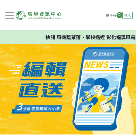
電子報
登入
快訊
風機離聚落、學校過近 彰化福漢風電