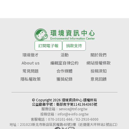
訂閱電子報
捐款支持
環境徵才
活動
關於我們
About us
編輯室自律公約
網站授權條款
常見問題
合作媒體
投稿須知
隱私權政策
獲獎紀錄
意見回饋
© Copyright 2026 環境資訊中心 版權所有
公益勸募字號：
衛部救字第1141364365號
服務信箱：
service@tnf.org.tw
投稿信箱：
infor@e-info.org.tw
客服電話：070-10101-666／02-2910-6000
地址：231023新北市新店區民權路48號3樓（近捷運大坪林站1號出口）