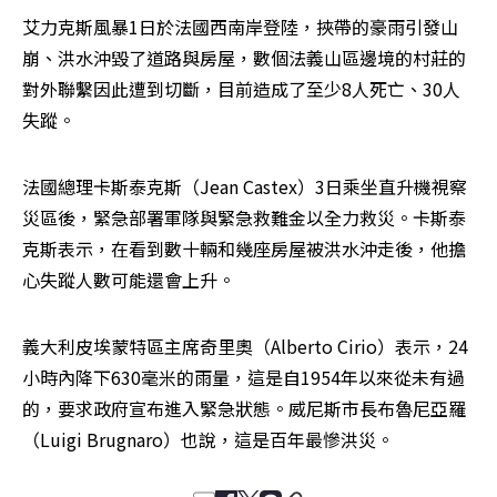
艾力克斯風暴1日於法國西南岸登陸，挾帶的豪雨引發山
崩、洪水沖毀了道路與房屋，數個法義山區邊境的村莊的
對外聯繫因此遭到切斷，目前造成了至少8人死亡、30人
失蹤。
法國總理卡斯泰克斯（Jean Castex）3日乘坐直升機視察
災區後，緊急部署軍隊與緊急救難金以全力救災。卡斯泰
克斯表示，在看到數十輛和幾座房屋被洪水沖走後，他擔
心失蹤人數可能還會上升。
義大利皮埃蒙特區主席奇里奧（Alberto Cirio）表示，24
小時內降下630毫米的雨量，這是自1954年以來從未有過
的，要求政府宣布進入緊急狀態。威尼斯市長布魯尼亞羅
（Luigi Brugnaro）也說，這是百年最慘洪災。