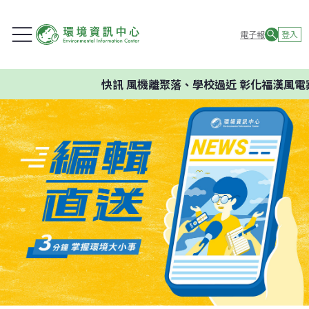
電子報
登入
快訊
風機離聚落、學校過近 彰化福漢風電