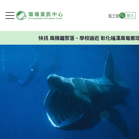
電子報
登入
快訊
風機離聚落、學校過近 彰化福漢風電案環委