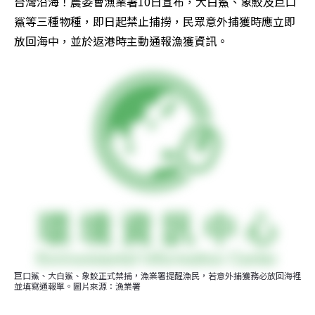
台灣沿海！農委會漁業署10日宣布，大白鯊、象鮫及巨口
鯊等三種物種，即日起禁止捕撈，民眾意外捕獲時應立即
放回海中，並於返港時主動通報漁獲資訊。
巨口鯊、大白鯊、象鮫正式禁捕，漁業署提醒漁民，若意外捕獲務必放回海裡
並填寫通報單。圖片來源：漁業署