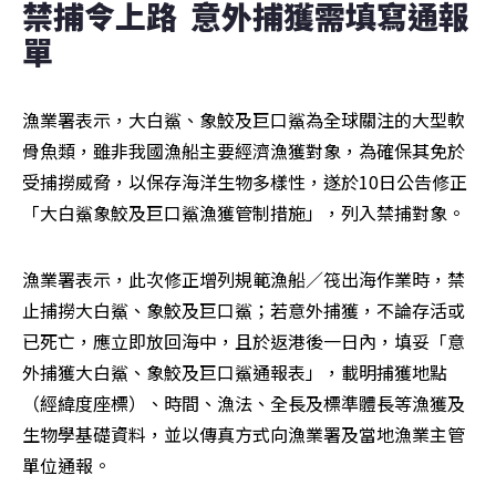
禁捕令上路  意外捕獲需填寫通報
單
漁業署表示，大白鯊、象鮫及巨口鯊為全球關注的大型軟
骨魚類，雖非我國漁船主要經濟漁獲對象，為確保其免於
受捕撈威脅，以保存海洋生物多樣性，遂於10日公告修正
「大白鯊象鮫及巨口鯊漁獲管制措施」，列入禁捕對象。
漁業署表示，此次修正增列規範漁船／筏出海作業時，禁
止捕撈大白鯊、象鮫及巨口鯊；若意外捕獲，不論存活或
已死亡，應立即放回海中，且於返港後一日內，填妥「意
外捕獲大白鯊、象鮫及巨口鯊通報表」，載明捕獲地點
（經緯度座標）、時間、漁法、全長及標準體長等漁獲及
生物學基礎資料，並以傳真方式向漁業署及當地漁業主管
單位通報。