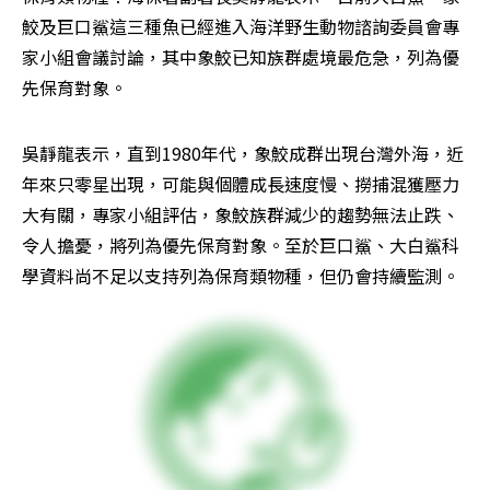
鮫及巨口鯊這三種魚已經進入海洋野生動物諮詢委員會專
家小組會議討論，其中象鮫已知族群處境最危急，列為優
先保育對象。
吳靜龍表示，直到1980年代，象鮫成群出現台灣外海，近
年來只零星出現，可能與個體成長速度慢、撈捕混獲壓力
大有關，專家小組評估，象鮫族群減少的趨勢無法止跌、
令人擔憂，將列為優先保育對象。至於巨口鯊、大白鯊科
學資料尚不足以支持列為保育類物種，但仍會持續監測。