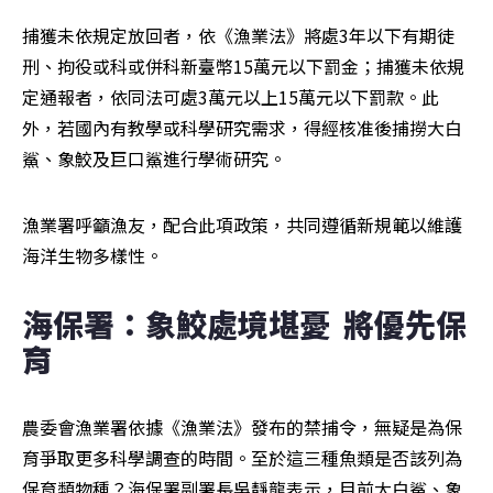
捕獲未依規定放回者，依《漁業法》將處3年以下有期徒
刑、拘役或科或併科新臺幣15萬元以下罰金；捕獲未依規
定通報者，依同法可處3萬元以上15萬元以下罰款。此
外，若國內有教學或科學研究需求，得經核准後捕撈大白
鯊、象鮫及巨口鯊進行學術研究。
漁業署呼籲漁友，配合此項政策，共同遵循新規範以維護
海洋生物多樣性。
海保署：象鮫處境堪憂  將優先保
育
農委會漁業署依據《漁業法》發布的禁捕令，無疑是為保
育爭取更多科學調查的時間。至於這三種魚類是否該列為
保育類物種？海保署副署長吳靜龍表示，目前大白鯊、象