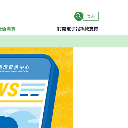
登入
綠色消費
訂閱電子報
捐款支持