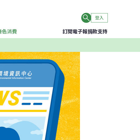
登入
綠色消費
訂閱電子報
捐款支持