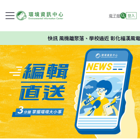
電子報
登入
快訊
風機離聚落、學校過近 彰化福漢風電