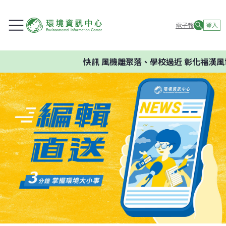
電子報
登入
快訊
風機離聚落、學校過近 彰化福漢風