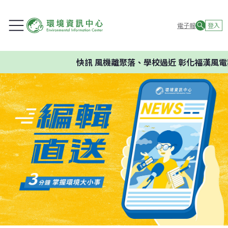
電子報
登入
快訊
風機離聚落、學校過近 彰化福漢風電