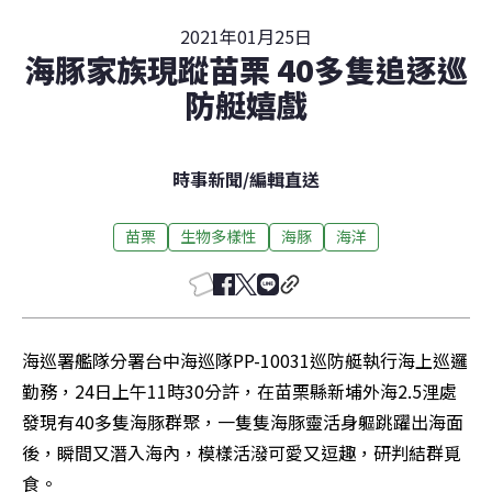
2021年01月25日
海豚家族現蹤苗栗 40多隻追逐巡
防艇嬉戲
時事新聞
/
編輯直送
苗栗
生物多樣性
海豚
海洋
海巡署艦隊分署台中海巡隊PP-10031巡防艇執行海上巡邏
勤務，24日上午11時30分許，在苗栗縣新埔外海2.5浬處
發現有40多隻海豚群聚，一隻隻海豚靈活身軀跳躍出海面
後，瞬間又潛入海內，模樣活潑可愛又逗趣，研判結群覓
食。