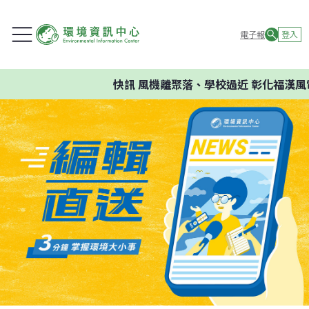
電子報
登入
快訊
風機離聚落、學校過近 彰化福漢風