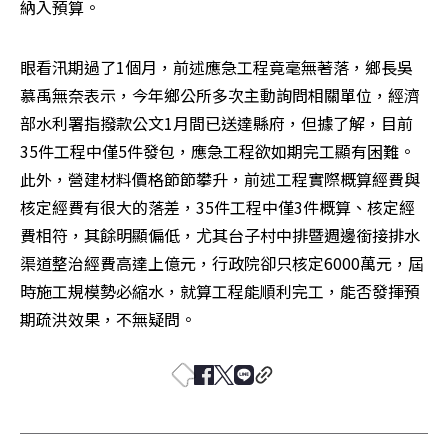
納入預算。
眼看汛期過了1個月，前述應急工程竟毫無著落，鄉長吳
慕禹無奈表示，今年鄉公所多次主動詢問相關單位，經濟
部水利署指撥款公文1月間已送達縣府，但據了解，目前
35件工程中僅5件發包，應急工程欲如期完工顯有困難。
此外，營建材料價格節節攀升，前述工程實際概算經費與
核定經費有很大的落差，35件工程中僅3件概算、核定經
費相符，其餘明顯偏低，尤其台子村中排暨週邊銜接排水
渠道整治經費高達上億元，行政院卻只核定6000萬元，屆
時施工規模勢必縮水，就算工程能順利完工，能否發揮預
期疏洪效果，不無疑問。