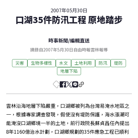
2007年05月30日
口湖35件防汛工程 原地踏步
時事新聞
/
編輯直送
摘錄自2007年5月30日自由時報雲林報導
災害
生物多樣性
水文
土地利用
防汛
堤防
地層下陷
雲林沿海地層下陷嚴重，口湖鄉被列為台灣易淹水地區之
一，根據專家調查發現，假使沒有堤防保護，海水漲潮可
能淹沒口湖鄉境一半的土地，前行政院長蘇貞昌任內提出
8年1160億治水計劃，口湖鄉規劃的35件應急工程已順利